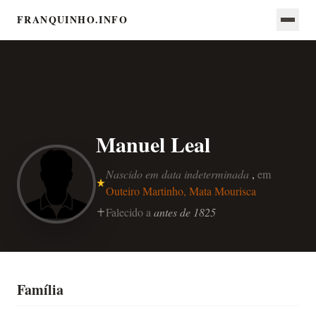
FRANQUINHO.INFO
Manuel Leal
Nascido em data indeterminada
,
em
Outeiro Martinho, Mata Mourisca
Falecido a
antes de 1825
Família