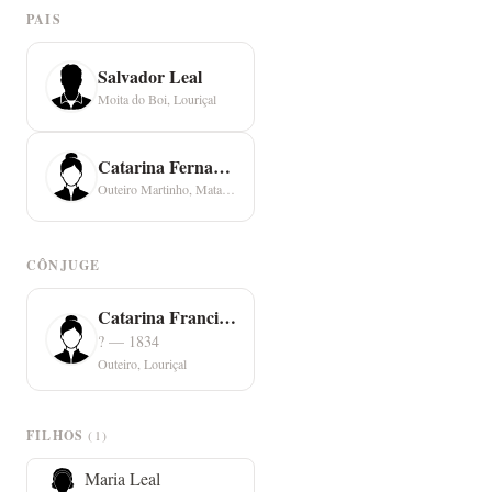
PAIS
Salvador Leal
Moita do Boi, Louriçal
Catarina Fernandes
Outeiro Martinho, Mata Mourisca
CÔNJUGE
Catarina Francisca
? — 1834
Outeiro, Louriçal
FILHOS
(1)
Maria Leal