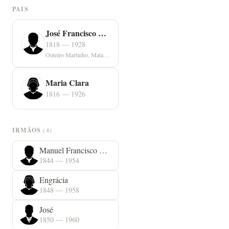
PAIS
José Francisco Grazina
1818 — 1928
Outeiro Martinho, Mata Mourisca
Maria Clara
1816 — 1926
IRMÃOS
(4)
Manuel Francisco Grazina
1844 — 1954
Engrácia
1848 — 1958
José
1850 — 1960