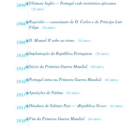
Ultimato Inglês — Portugal cede territórios africanos
1890
(36 anos)
Regicídio — assassinato de D. Carlos e do Príncipe Luís
1908
Filipe
(54 anos)
D. Manuel II sobe ao trono
(54 anos)
1908
Implantação da República Portuguesa
(56 anos)
1910
Início da Primeira Guerra Mundial
(60 anos)
1914
Portugal entra na Primeira Guerra Mundial
(62 anos)
1916
Aparições de Fátima
(63 anos)
1917
Ditadura de Sidónio Pais — «República Nova»
(63 anos)
1917
Fim da Primeira Guerra Mundial
(64 anos)
1918