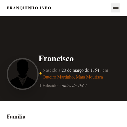
FRANQUINHO.INFO
Francisco
Nascido a
20 de março de 1854 ,
em
Outeiro Martinho, Mata Mourisca
Falecido a
antes de 1964
Família