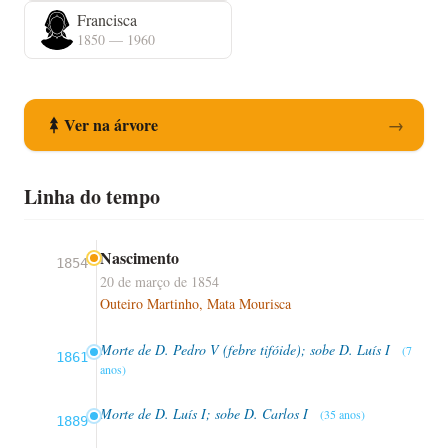
Francisca
1850 — 1960
Ver na árvore
→
Linha do tempo
Nascimento
1854
20 de março de 1854
Outeiro Martinho, Mata Mourisca
Morte de D. Pedro V (febre tifóide); sobe D. Luís I
(7
1861
anos)
Morte de D. Luís I; sobe D. Carlos I
(35 anos)
1889