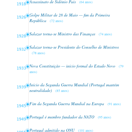
Assassinato de Sidónio Pais
(64 anos)
1918
Golpe Militar de 28 de Maio — fim da Primeira
1926
República
(72 anos)
Salazar torna-se Ministro das Finanças
(74 anos)
1928
Salazar torna-se Presidente do Conselho de Ministros
1932
(78 anos)
Nova Constituição — início formal do Estado Novo
(79
1933
anos)
Início da Segunda Guerra Mundial (Portugal mantém
1939
neutralidade)
(85 anos)
Fim da Segunda Guerra Mundial na Europa
(91 anos)
1945
Portugal é membro fundador da NATO
(95 anos)
1949
Portugal admitido na ONU
(101 anos)