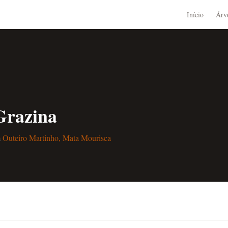
Início
Árv
Grazina
m
Outeiro Martinho, Mata Mourisca