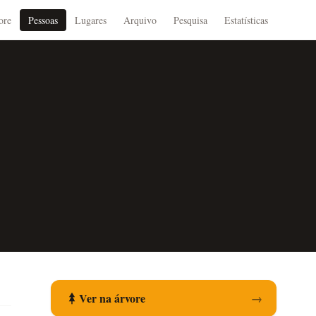
ore
Pessoas
Lugares
Arquivo
Pesquisa
Estatísticas
Ver na árvore
→