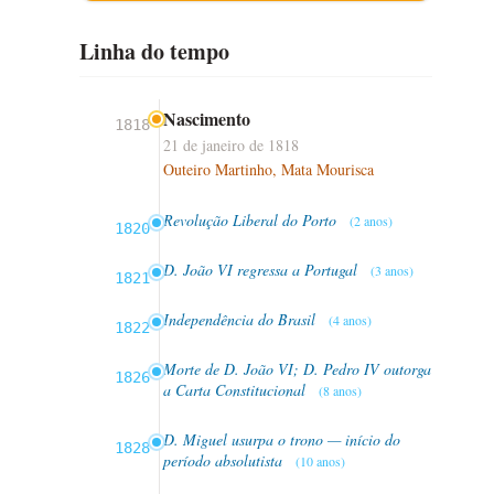
Linha do tempo
Nascimento
1818
21 de janeiro de 1818
Outeiro Martinho, Mata Mourisca
Revolução Liberal do Porto
(2 anos)
1820
D. João VI regressa a Portugal
(3 anos)
1821
Independência do Brasil
(4 anos)
1822
Morte de D. João VI; D. Pedro IV outorga
1826
a Carta Constitucional
(8 anos)
D. Miguel usurpa o trono — início do
1828
período absolutista
(10 anos)