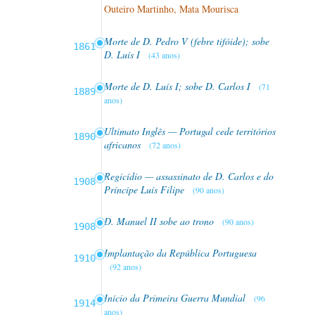
Outeiro Martinho, Mata Mourisca
Morte de D. Pedro V (febre tifóide); sobe
1861
D. Luís I
(43 anos)
Morte de D. Luís I; sobe D. Carlos I
(71
1889
anos)
Ultimato Inglês — Portugal cede territórios
1890
africanos
(72 anos)
Regicídio — assassinato de D. Carlos e do
1908
Príncipe Luís Filipe
(90 anos)
D. Manuel II sobe ao trono
(90 anos)
1908
Implantação da República Portuguesa
1910
(92 anos)
Início da Primeira Guerra Mundial
(96
1914
anos)