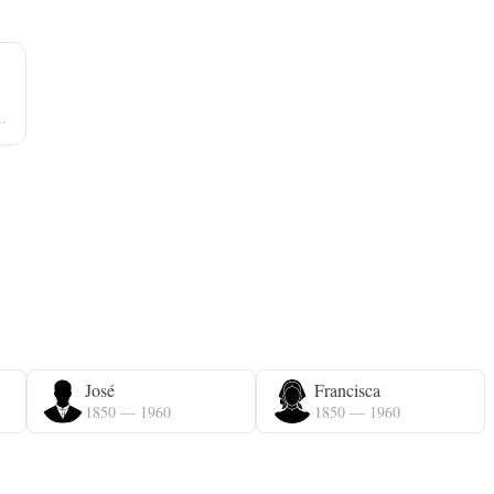
o, Mata Mourisca
José
Francisca
1850 — 1960
1850 — 1960