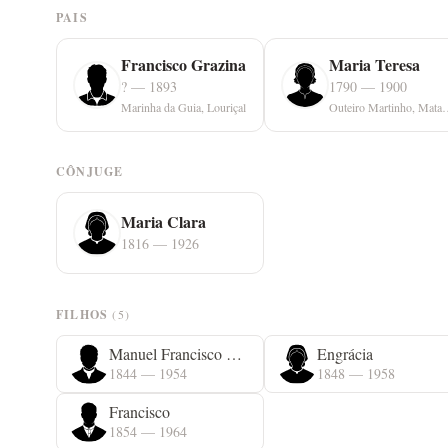
PAIS
Francisco Grazina
Maria Teresa
? — 1893
1790 — 1900
Marinha da Guia, Louriçal
Outeiro Martinh
CÔNJUGE
Maria Clara
1816 — 1926
FILHOS
(5)
Manuel Francisco Grazina
Engrácia
1844 — 1954
1848 — 1958
Francisco
1854 — 1964