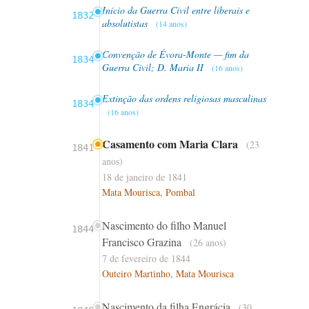
Início da Guerra Civil entre liberais e
1832
absolutistas
(14 anos)
Convenção de Évora-Monte — fim da
1834
Guerra Civil; D. Maria II
(16 anos)
Extinção das ordens religiosas masculinas
1834
(16 anos)
Casamento com Maria Clara
(23
1841
anos)
18 de janeiro de 1841
Mata Mourisca, Pombal
Nascimento do filho Manuel
1844
Francisco Grazina
(26 anos)
7 de fevereiro de 1844
Outeiro Martinho, Mata Mourisca
Nascimento da filha Engrácia
(30