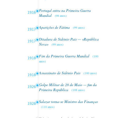
Portugal entra na Primeira Guerra
1916
Mundial
(98 anos)
Aparições de Fátima
(99 anos)
1917
Ditadura de Sidónio Pais — «República
1917
Nova»
(99 anos)
Fim da Primeira Guerra Mundial
(100
1918
anos)
Assassinato de Sidónio Pais
(100 anos)
1918
Golpe Militar de 28 de Maio — fim da
1926
Primeira República
(108 anos)
Salazar torna-se Ministro das Finanças
1928
(110 anos)