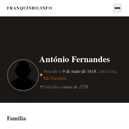
FRANQUINHO.INFO
António Fernandes
Nascido a
9 de maio de 1618 ,
em
Geria,
São Facundo
Falecido a
antes de 1728
Família