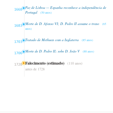
Paz de Lisboa — Espanha reconhece a independência de
1668
Portugal
(50 anos)
Morte de D. Afonso VI; D. Pedro II assume o trono
(65
1683
anos)
Tratado de Methuen com a Inglaterra
(85 anos)
1703
Morte de D. Pedro II; sobe D. João V
(88 anos)
1706
Falecimento (estimado)
(110 anos)
1728
antes de 1728