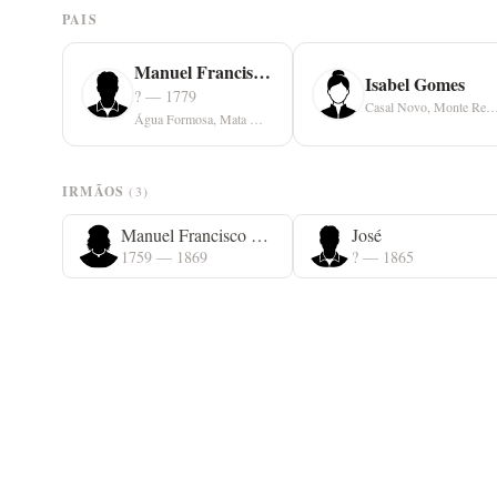
PAIS
Manuel Francisco Quinta
Isabel Gomes
? — 1779
Casal Novo, Monte Re
Água Formosa, Mata Mourisca
IRMÃOS
(3)
Manuel Francisco Quinta
José
1759 — 1869
? — 1865