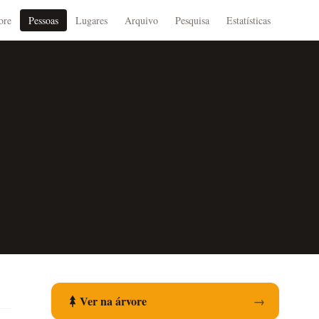
ore
Pessoas
Lugares
Arquivo
Pesquisa
Estatísticas
Ver na árvore
→