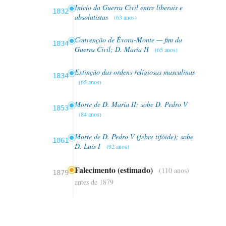
Início da Guerra Civil entre liberais e
1832
absolutistas
(63 anos)
Convenção de Évora-Monte — fim da
1834
Guerra Civil; D. Maria II
(65 anos)
Extinção das ordens religiosas masculinas
1834
(65 anos)
Morte de D. Maria II; sobe D. Pedro V
1853
(84 anos)
Morte de D. Pedro V (febre tifóide); sobe
1861
D. Luís I
(92 anos)
Falecimento (estimado)
(110 anos)
1879
antes de 1879