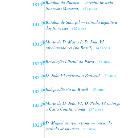
Batalha do Buçaco — terceira invasão
1810
francesa (Massena)
(41 anos)
Batalha de Sabugal — retirada definitiva
1811
dos franceses
(42 anos)
Morte de D. Maria I; D. João VI
1816
proclamado rei (no Brasil)
(47 anos)
Revolução Liberal do Porto
(51 anos)
1820
D. João VI regressa a Portugal
(52 anos)
1821
Independência do Brasil
(53 anos)
1822
Morte de D. João VI; D. Pedro IV outorga
1826
a Carta Constitucional
(57 anos)
D. Miguel usurpa o trono — início do
1828
período absolutista
(59 anos)