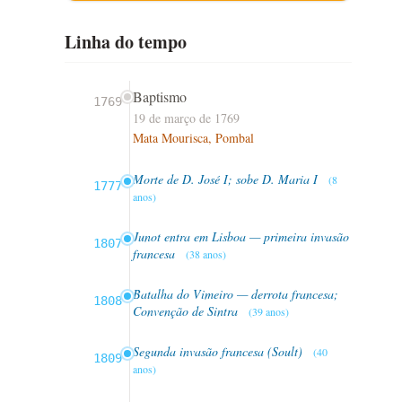
Linha do tempo
Baptismo
1769
19 de março de 1769
Mata Mourisca, Pombal
Morte de D. José I; sobe D. Maria I
(8
1777
anos)
Junot entra em Lisboa — primeira invasão
1807
francesa
(38 anos)
Batalha do Vimeiro — derrota francesa;
1808
Convenção de Sintra
(39 anos)
Segunda invasão francesa (Soult)
(40
1809
anos)