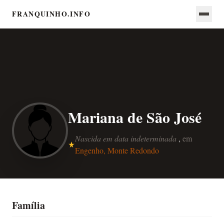
FRANQUINHO.INFO
Mariana de São José
Nascida em data indeterminada
,
em
Engenho, Monte Redondo
Família