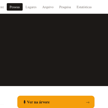
ore
Pessoas
Lugares
Arquivo
Pesquisa
Estatísticas
Ver na árvore
→