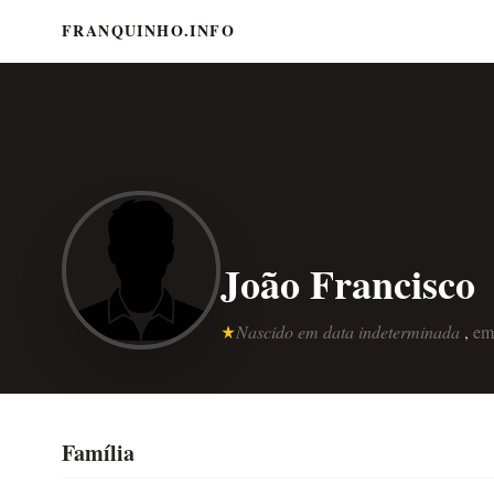
FRANQUINHO.INFO
João Francisco
Nascido em data indeterminada
,
e
Família