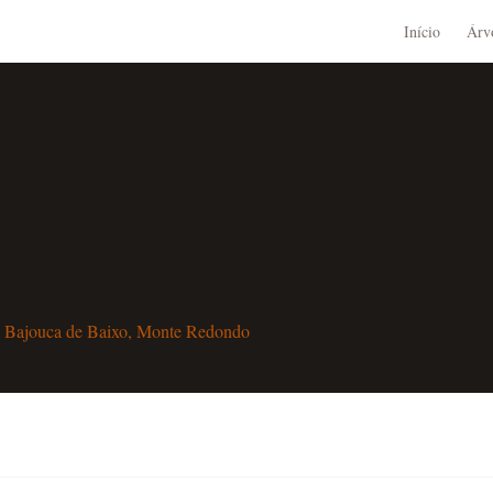
Início
Árv
m
Bajouca de Baixo, Monte Redondo