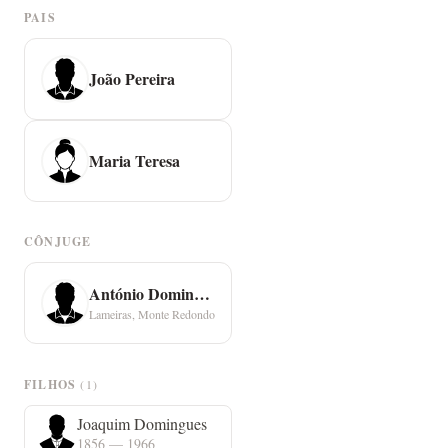
PAIS
João Pereira
Maria Teresa
CÔNJUGE
António Domingues
Lameiras, Monte Redondo
FILHOS
(1)
Joaquim Domingues
1856 — 1966