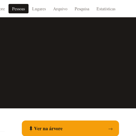
ore
Pessoas
Lugares
Arquivo
Pesquisa
Estatísticas
Ver na árvore
→