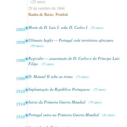
(29 anos)
29 de outubro de 1864
Ranha de Baixo, Pombal
Morte de D. Luís I; sobe D. Carlos I
(54 anos)
1889
Ultimato Inglês — Portugal cede territórios africanos
1890
(55 anos)
Regicídio — assassinato de D. Carlos e do Príncipe Luís
1908
Filipe
(73 anos)
D. Manuel II sobe ao trono
(73 anos)
1908
Implantação da República Portuguesa
(75 anos)
1910
Início da Primeira Guerra Mundial
(79 anos)
1914
Portugal entra na Primeira Guerra Mundial
(81 anos)
1916