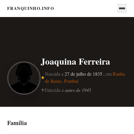
FRANQUINHO.INFO
Joaquina Ferreira
Nascida a
27 de julho de 1835 ,
em
Ranha
de Baixo, Pombal
Falecida a
antes de 1945
Família