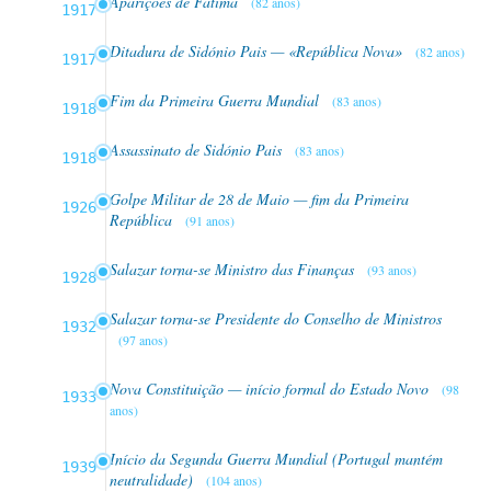
Aparições de Fátima
(82 anos)
1917
Ditadura de Sidónio Pais — «República Nova»
(82 anos)
1917
Fim da Primeira Guerra Mundial
(83 anos)
1918
Assassinato de Sidónio Pais
(83 anos)
1918
Golpe Militar de 28 de Maio — fim da Primeira
1926
República
(91 anos)
Salazar torna-se Ministro das Finanças
(93 anos)
1928
Salazar torna-se Presidente do Conselho de Ministros
1932
(97 anos)
Nova Constituição — início formal do Estado Novo
(98
1933
anos)
Início da Segunda Guerra Mundial (Portugal mantém
1939
neutralidade)
(104 anos)