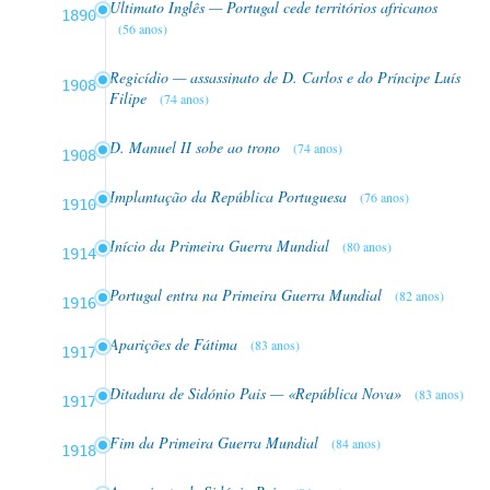
Ultimato Inglês — Portugal cede territórios africanos
1890
(56 anos)
Regicídio — assassinato de D. Carlos e do Príncipe Luís
1908
Filipe
(74 anos)
D. Manuel II sobe ao trono
(74 anos)
1908
Implantação da República Portuguesa
(76 anos)
1910
Início da Primeira Guerra Mundial
(80 anos)
1914
Portugal entra na Primeira Guerra Mundial
(82 anos)
1916
Aparições de Fátima
(83 anos)
1917
Ditadura de Sidónio Pais — «República Nova»
(83 anos)
1917
Fim da Primeira Guerra Mundial
(84 anos)
1918