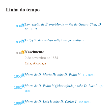
Linha do tempo
Convenção de Évora-Monte — fim da Guerra Civil; D.
1834
Maria II
Extinção das ordens religiosas masculinas
1834
Nascimento
1834
9 de novembro de 1834
Cela, Alcobaça
Morte de D. Maria II; sobe D. Pedro V
(19 anos)
1853
Morte de D. Pedro V (febre tifóide); sobe D. Luís I
(27
1861
anos)
Morte de D. Luís I; sobe D. Carlos I
(55 anos)
1889