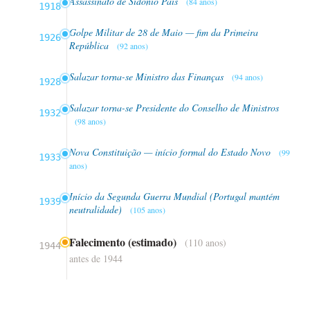
Assassinato de Sidónio Pais
(84 anos)
1918
Golpe Militar de 28 de Maio — fim da Primeira
1926
República
(92 anos)
Salazar torna-se Ministro das Finanças
(94 anos)
1928
Salazar torna-se Presidente do Conselho de Ministros
1932
(98 anos)
Nova Constituição — início formal do Estado Novo
(99
1933
anos)
Início da Segunda Guerra Mundial (Portugal mantém
1939
neutralidade)
(105 anos)
Falecimento (estimado)
(110 anos)
1944
antes de 1944