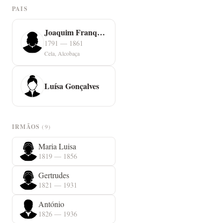
PAIS
Joaquim Franquinho
1791 — 1861
Cela, Alcobaça
Luísa Gonçalves
IRMÃOS
(9)
Maria Luisa
1819 — 1856
Gertrudes
1821 — 1931
António
1826 — 1936