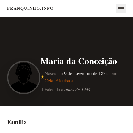
FRANQUINHO.INFO
Maria da Conceição
Nascida a
9 de novembro de 1834 ,
em
Cela, Alcobaça
Falecida a
antes de 1944
Família