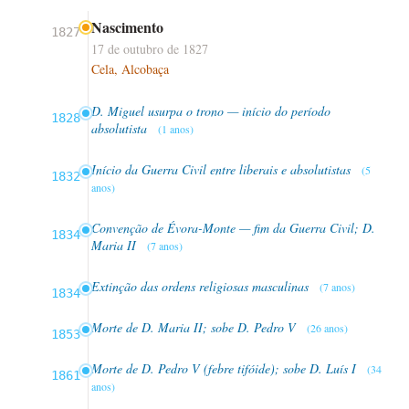
Nascimento
1827
17 de outubro de 1827
Cela, Alcobaça
D. Miguel usurpa o trono — início do período
1828
absolutista
(1 anos)
Início da Guerra Civil entre liberais e absolutistas
(5
1832
anos)
Convenção de Évora-Monte — fim da Guerra Civil; D.
1834
Maria II
(7 anos)
Extinção das ordens religiosas masculinas
(7 anos)
1834
Morte de D. Maria II; sobe D. Pedro V
(26 anos)
1853
Morte de D. Pedro V (febre tifóide); sobe D. Luís I
(34
1861
anos)