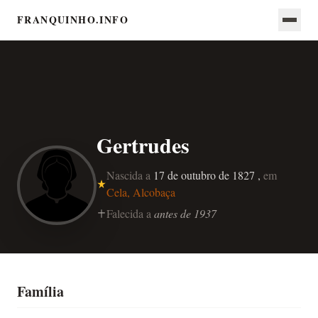
FRANQUINHO.INFO
Gertrudes
Nascida a
17 de outubro de 1827 ,
em
Cela, Alcobaça
Falecida a
antes de 1937
Família