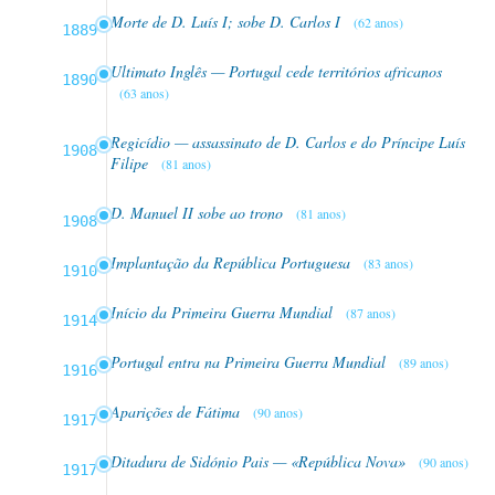
Morte de D. Luís I; sobe D. Carlos I
(62 anos)
1889
Ultimato Inglês — Portugal cede territórios africanos
1890
(63 anos)
Regicídio — assassinato de D. Carlos e do Príncipe Luís
1908
Filipe
(81 anos)
D. Manuel II sobe ao trono
(81 anos)
1908
Implantação da República Portuguesa
(83 anos)
1910
Início da Primeira Guerra Mundial
(87 anos)
1914
Portugal entra na Primeira Guerra Mundial
(89 anos)
1916
Aparições de Fátima
(90 anos)
1917
Ditadura de Sidónio Pais — «República Nova»
(90 anos)
1917