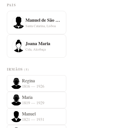
PAIS
Manuel de São Bernardo
Santa Catarina, Lisboa
Joana Maria
Cela, Alcobaça
IRMÃOS
(8)
Regina
1816 — 1926
Maria
1819 — 1929
Manuel
1821 — 1931