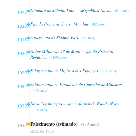
Ditadura de Sidónio Pais — «República Nova»
(91 anos)
1917
Fim da Primeira Guerra Mundial
(92 anos)
1918
Assassinato de Sidónio Pais
(92 anos)
1918
Golpe Militar de 28 de Maio — fim da Primeira
1926
República
(100 anos)
Salazar torna-se Ministro das Finanças
(102 anos)
1928
Salazar torna-se Presidente do Conselho de Ministros
1932
(106 anos)
Nova Constituição — início formal do Estado Novo
1933
(107 anos)
Falecimento (estimado)
(110 anos)
1936
antes de 1936