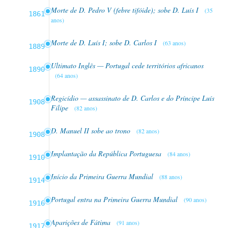
Morte de D. Pedro V (febre tifóide); sobe D. Luís I
(35
1861
anos)
Morte de D. Luís I; sobe D. Carlos I
(63 anos)
1889
Ultimato Inglês — Portugal cede territórios africanos
1890
(64 anos)
Regicídio — assassinato de D. Carlos e do Príncipe Luís
1908
Filipe
(82 anos)
D. Manuel II sobe ao trono
(82 anos)
1908
Implantação da República Portuguesa
(84 anos)
1910
Início da Primeira Guerra Mundial
(88 anos)
1914
Portugal entra na Primeira Guerra Mundial
(90 anos)
1916
Aparições de Fátima
(91 anos)
1917