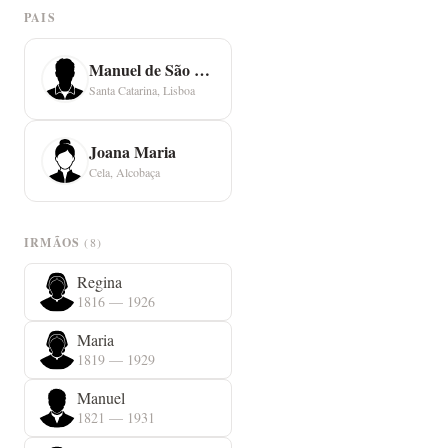
PAIS
Manuel de São Bernardo
Santa Catarina, Lisboa
Joana Maria
Cela, Alcobaça
IRMÃOS
(8)
Regina
1816 — 1926
Maria
1819 — 1929
Manuel
1821 — 1931