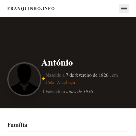
FRANQUINHO.INFO
António
Nascido a
7 de fevereiro de 1826 ,
em
Cela, Alcobaça
Falecido a
antes de 1936
Família