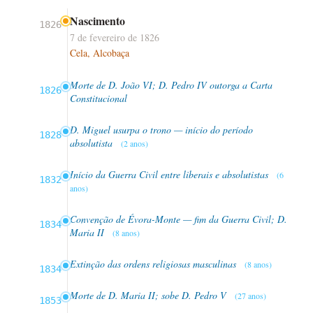
Nascimento
1826
7 de fevereiro de 1826
Cela, Alcobaça
Morte de D. João VI; D. Pedro IV outorga a Carta
1826
Constitucional
D. Miguel usurpa o trono — início do período
1828
absolutista
(2 anos)
Início da Guerra Civil entre liberais e absolutistas
(6
1832
anos)
Convenção de Évora-Monte — fim da Guerra Civil; D.
1834
Maria II
(8 anos)
Extinção das ordens religiosas masculinas
(8 anos)
1834
Morte de D. Maria II; sobe D. Pedro V
(27 anos)
1853