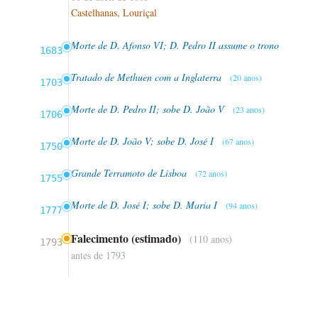
Castelhanas, Louriçal
Morte de D. Afonso VI; D. Pedro II assume o trono
1683
Tratado de Methuen com a Inglaterra
(20 anos)
1703
Morte de D. Pedro II; sobe D. João V
(23 anos)
1706
Morte de D. João V; sobe D. José I
(67 anos)
1750
Grande Terramoto de Lisboa
(72 anos)
1755
Morte de D. José I; sobe D. Maria I
(94 anos)
1777
Falecimento (estimado)
(110 anos)
1793
antes de 1793