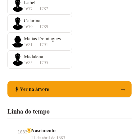
Isabel
1677 — 1787
Catarina
1679 — 1789
Matias Domingues
1681 — 1791
Madalena
1685 — 1795
Ver na árvore
→
Linha do tempo
Nascimento
1683
11 de abril de 1683