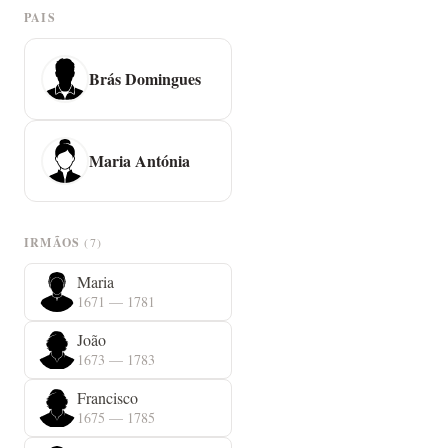
PAIS
Brás Domingues
Maria Antónia
IRMÃOS
(7)
Maria
1671 — 1781
João
1673 — 1783
Francisco
1675 — 1785