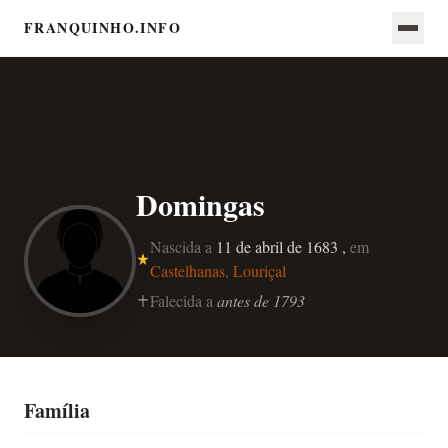
FRANQUINHO.INFO
Domingas
Nascida a
11 de abril de 1683 ,
em
Castelhanas, Louriçal
Falecida a
antes de 1793
Família