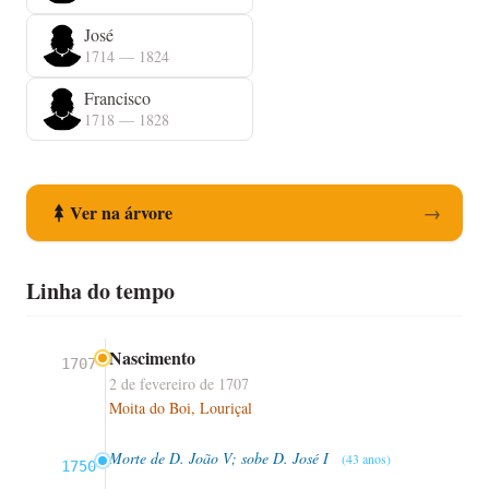
José
1714 — 1824
Francisco
1718 — 1828
Ver na árvore
→
Linha do tempo
Nascimento
1707
2 de fevereiro de 1707
Moita do Boi, Louriçal
Morte de D. João V; sobe D. José I
(43 anos)
1750