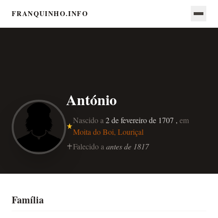
FRANQUINHO.INFO
António
Nascido a
2 de fevereiro de 1707 ,
em
Moita do Boi, Louriçal
Falecido a
antes de 1817
Família