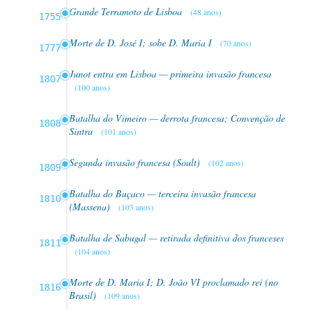
Grande Terramoto de Lisboa
(48 anos)
1755
Morte de D. José I; sobe D. Maria I
(70 anos)
1777
Junot entra em Lisboa — primeira invasão francesa
1807
(100 anos)
Batalha do Vimeiro — derrota francesa; Convenção de
1808
Sintra
(101 anos)
Segunda invasão francesa (Soult)
(102 anos)
1809
Batalha do Buçaco — terceira invasão francesa
1810
(Massena)
(103 anos)
Batalha de Sabugal — retirada definitiva dos franceses
1811
(104 anos)
Morte de D. Maria I; D. João VI proclamado rei (no
1816
Brasil)
(109 anos)