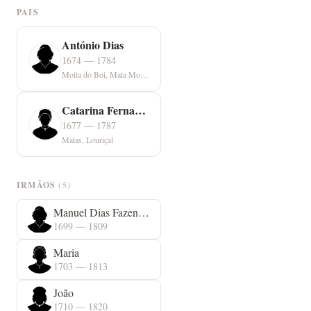
PAIS
António Dias
1674 — 1784
Moita do Boi, Mata Mourisca
Catarina Fernandes
1677 — 1787
Matas, Louriçal
IRMÃOS
(5)
Manuel Dias Fazendeiro
1699 — 1809
Maria
1703 — 1813
João
1710 — 1820