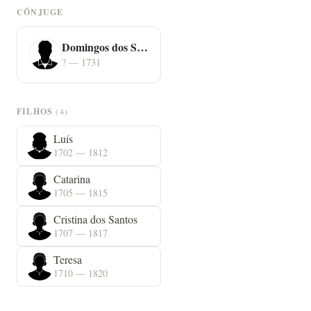
CÔNJUGE
Domingos dos Santos
? — 1731
FILHOS
(4)
Luís
1702 — 1812
Catarina
1705 — 1815
Cristina dos Santos
1707 — 1817
Teresa
1710 — 1820