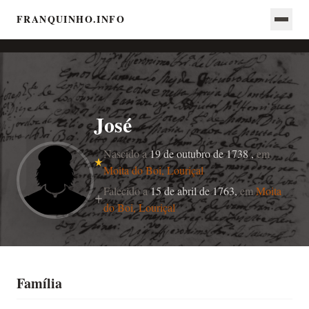
FRANQUINHO.INFO
José
Nascido a
19 de outubro de 1738 ,
em
Moita do Boi, Louriçal
Falecido a
15 de abril de 1763,
em
Moita
do Boi, Louriçal
Família