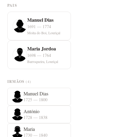
PAIS
Manuel Dias
1691 — 1774
Moita do Boi, Louriçal
Maria Jordoa
1698 — 1764
Barroqueira, Louriçal
IRMÃOS
(4)
Manuel Dias
1725 — 1800
António
1728 — 1838
Maria
1730 — 1840