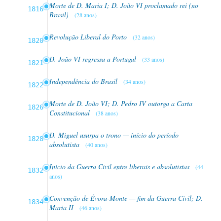
Morte de D. Maria I; D. João VI proclamado rei (no
1816
Brasil)
(28 anos)
Revolução Liberal do Porto
(32 anos)
1820
D. João VI regressa a Portugal
(33 anos)
1821
Independência do Brasil
(34 anos)
1822
Morte de D. João VI; D. Pedro IV outorga a Carta
1826
Constitucional
(38 anos)
D. Miguel usurpa o trono — início do período
1828
absolutista
(40 anos)
Início da Guerra Civil entre liberais e absolutistas
(44
1832
anos)
Convenção de Évora-Monte — fim da Guerra Civil; D.
1834
Maria II
(46 anos)