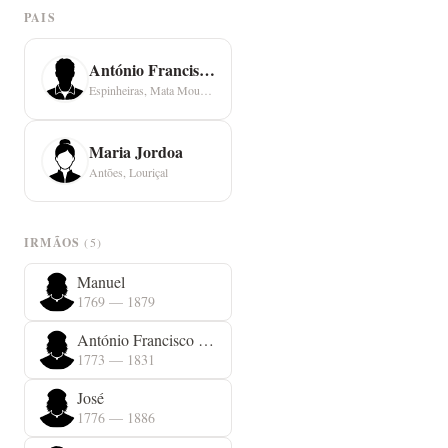
PAIS
António Francisco Sintra
Espinheiras, Mata Mourisca
Maria Jordoa
Antões, Louriçal
IRMÃOS
(5)
Manuel
1769 — 1879
António Francisco Sintra
1773 — 1831
José
1776 — 1886