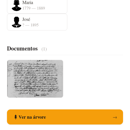
Maria
1779 — 1889
José
? — 1895
Documentos
(1)
Registo de Nascimento
Ver na árvore
→