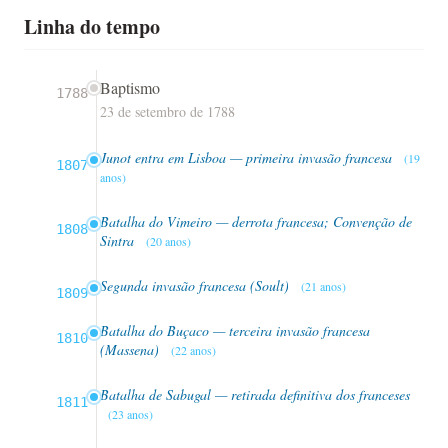
Linha do tempo
Baptismo
1788
23 de setembro de 1788
Junot entra em Lisboa — primeira invasão francesa
(19
1807
anos)
Batalha do Vimeiro — derrota francesa; Convenção de
1808
Sintra
(20 anos)
Segunda invasão francesa (Soult)
(21 anos)
1809
Batalha do Buçaco — terceira invasão francesa
1810
(Massena)
(22 anos)
Batalha de Sabugal — retirada definitiva dos franceses
1811
(23 anos)