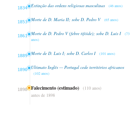
Extinção das ordens religiosas masculinas
(46 anos)
1834
Morte de D. Maria II; sobe D. Pedro V
(65 anos)
1853
Morte de D. Pedro V (febre tifóide); sobe D. Luís I
(73
1861
anos)
Morte de D. Luís I; sobe D. Carlos I
(101 anos)
1889
Ultimato Inglês — Portugal cede territórios africanos
1890
(102 anos)
Falecimento (estimado)
(110 anos)
1898
antes de 1898