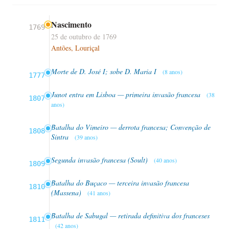
Nascimento
1769
25 de outubro de 1769
Antões, Louriçal
Morte de D. José I; sobe D. Maria I
(8 anos)
1777
Junot entra em Lisboa — primeira invasão francesa
(38
1807
anos)
Batalha do Vimeiro — derrota francesa; Convenção de
1808
Sintra
(39 anos)
Segunda invasão francesa (Soult)
(40 anos)
1809
Batalha do Buçaco — terceira invasão francesa
1810
(Massena)
(41 anos)
Batalha de Sabugal — retirada definitiva dos franceses
1811
(42 anos)