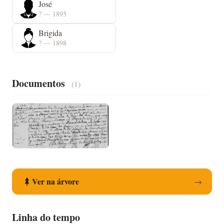
José
? — 1895
Brigida
? — 1898
Documentos
(1)
Registo de Nascimento
Ver na árvore
→
Linha do tempo