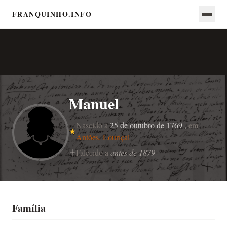
FRANQUINHO.INFO
Manuel
Nascido a
25 de outubro de 1769 ,
em
Antões, Louriçal
Falecido a
antes de 1879
Família