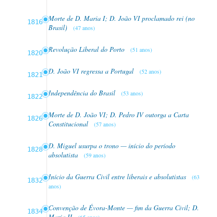
Morte de D. Maria I; D. João VI proclamado rei (no
1816
Brasil)
(47 anos)
Revolução Liberal do Porto
(51 anos)
1820
D. João VI regressa a Portugal
(52 anos)
1821
Independência do Brasil
(53 anos)
1822
Morte de D. João VI; D. Pedro IV outorga a Carta
1826
Constitucional
(57 anos)
D. Miguel usurpa o trono — início do período
1828
absolutista
(59 anos)
Início da Guerra Civil entre liberais e absolutistas
(63
1832
anos)
Convenção de Évora-Monte — fim da Guerra Civil; D.
1834
Maria II
(65 anos)