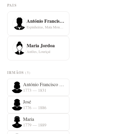
PAIS
António Francisco Sintra
Espinheiras, Mata Mourisca
Maria Jordoa
Antões, Louriçal
IRMÃOS
(5)
António Francisco Sintra
1773 — 1831
José
1776 — 1886
Maria
1779 — 1889