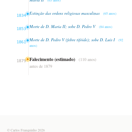
Extinção das ordens religiosas masculinas
(65 anos)
1834
Morte de D. Maria II; sobe D. Pedro V
(84 anos)
1853
Morte de D. Pedro V (febre tifóide); sobe D. Luís I
(92
1861
anos)
Falecimento (estimado)
(110 anos)
1879
antes de 1879
© Carlos Franquinho 2026