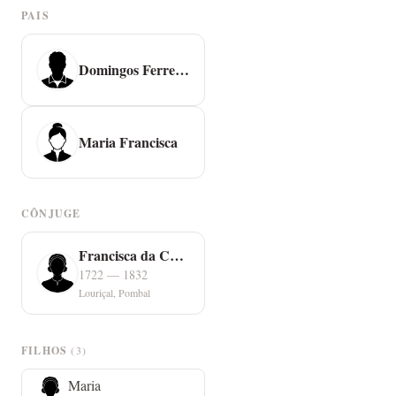
PAIS
Domingos Ferreira
Maria Francisca
CÔNJUGE
Francisca da Conceição
1722 — 1832
Louriçal, Pombal
FILHOS
(3)
Maria