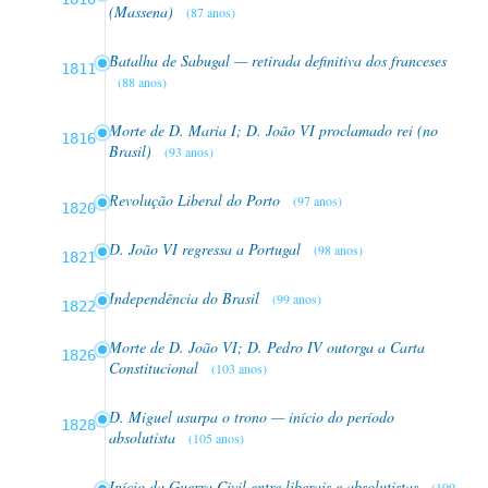
(Massena)
(87 anos)
Batalha de Sabugal — retirada definitiva dos franceses
1811
(88 anos)
Morte de D. Maria I; D. João VI proclamado rei (no
1816
Brasil)
(93 anos)
Revolução Liberal do Porto
(97 anos)
1820
D. João VI regressa a Portugal
(98 anos)
1821
Independência do Brasil
(99 anos)
1822
Morte de D. João VI; D. Pedro IV outorga a Carta
1826
Constitucional
(103 anos)
D. Miguel usurpa o trono — início do período
1828
absolutista
(105 anos)
Início da Guerra Civil entre liberais e absolutistas
(109