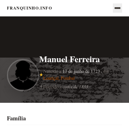
FRANQUINHO.INFO
Manuel Ferreira
Nascido a
17 de junho de 1723 ,
em
Louriçal, Pombal
Falecido a
antes de 1833
Família