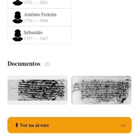
1751 — 1861
António Ferreira
1754 — 1864
Sebastião
1757 — 1867
Documentos
(2)
Registo de Nascimento
Registo de Casamento
Ver na árvore
→