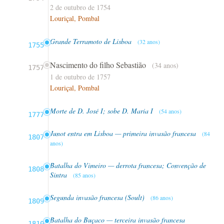
2 de outubro de 1754
Louriçal, Pombal
Grande Terramoto de Lisboa
(32 anos)
1755
Nascimento do filho Sebastião
(34 anos)
1757
1 de outubro de 1757
Louriçal, Pombal
Morte de D. José I; sobe D. Maria I
(54 anos)
1777
Junot entra em Lisboa — primeira invasão francesa
(84
1807
anos)
Batalha do Vimeiro — derrota francesa; Convenção de
1808
Sintra
(85 anos)
Segunda invasão francesa (Soult)
(86 anos)
1809
Batalha do Buçaco — terceira invasão francesa
1810