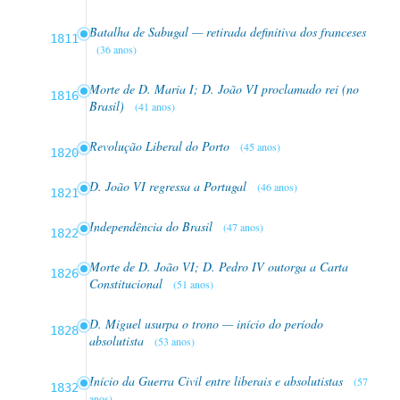
Batalha de Sabugal — retirada definitiva dos franceses
1811
(36 anos)
Morte de D. Maria I; D. João VI proclamado rei (no
1816
Brasil)
(41 anos)
Revolução Liberal do Porto
(45 anos)
1820
D. João VI regressa a Portugal
(46 anos)
1821
Independência do Brasil
(47 anos)
1822
Morte de D. João VI; D. Pedro IV outorga a Carta
1826
Constitucional
(51 anos)
D. Miguel usurpa o trono — início do período
1828
absolutista
(53 anos)
Início da Guerra Civil entre liberais e absolutistas
(57
1832
anos)