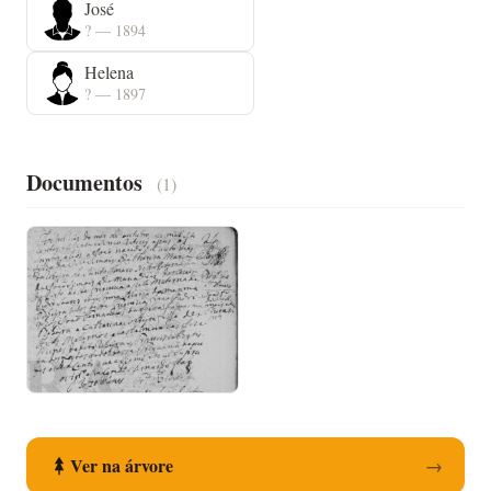
José
? — 1894
Helena
? — 1897
Documentos
(1)
Registo de Nascimento
Ver na árvore
→