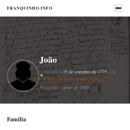
FRANQUINHO.INFO
João
Nascido a
25 de setembro de 1775 ,
em
Ribeira de Santo Amaro, Louriçal
Falecido a
antes de 1885
Família