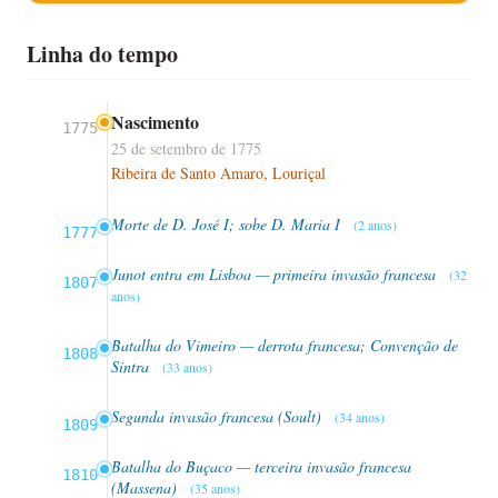
Linha do tempo
Nascimento
1775
25 de setembro de 1775
Ribeira de Santo Amaro, Louriçal
Morte de D. José I; sobe D. Maria I
(2 anos)
1777
Junot entra em Lisboa — primeira invasão francesa
(32
1807
anos)
Batalha do Vimeiro — derrota francesa; Convenção de
1808
Sintra
(33 anos)
Segunda invasão francesa (Soult)
(34 anos)
1809
Batalha do Buçaco — terceira invasão francesa
1810
(Massena)
(35 anos)