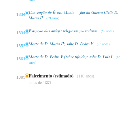
Convenção de Évora-Monte — fim da Guerra Civil; D.
1834
Maria II
(59 anos)
Extinção das ordens religiosas masculinas
(59 anos)
1834
Morte de D. Maria II; sobe D. Pedro V
(78 anos)
1853
Morte de D. Pedro V (febre tifóide); sobe D. Luís I
(86
1861
anos)
Falecimento (estimado)
(110 anos)
1885
antes de 1885