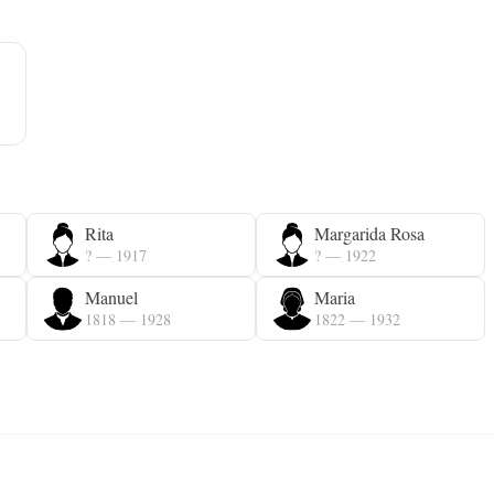
Rita
Margarida Rosa
? — 1917
? — 1922
Manuel
Maria
1818 — 1928
1822 — 1932