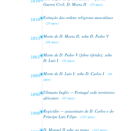
1834
Guerra Civil; D. Maria II
(29 anos)
Extinção das ordens religiosas masculinas
1834
(29 anos)
Morte de D. Maria II; sobe D. Pedro V
1853
(48 anos)
Morte de D. Pedro V (febre tifóide); sobe
1861
D. Luís I
(56 anos)
Morte de D. Luís I; sobe D. Carlos I
(84
1889
anos)
Ultimato Inglês — Portugal cede territórios
1890
africanos
(85 anos)
Regicídio — assassinato de D. Carlos e do
1908
Príncipe Luís Filipe
(103 anos)
D. Manuel II sobe ao trono
(103 anos)