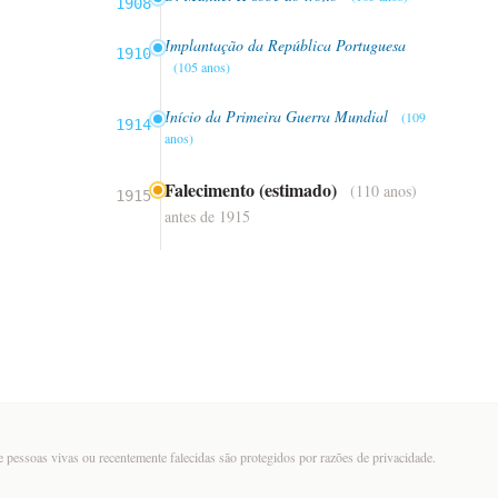
1908
Implantação da República Portuguesa
1910
(105 anos)
Início da Primeira Guerra Mundial
(109
1914
anos)
Falecimento (estimado)
(110 anos)
1915
antes de 1915
 pessoas vivas ou recentemente falecidas são protegidos por razões de privacidade.