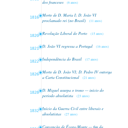
dos franceses
(6 anos)
Morte de D. Maria I; D. João VI
1816
proclamado rei (no Brasil)
(11 anos)
Revolução Liberal do Porto
(15 anos)
1820
D. João VI regressa a Portugal
(16 anos)
1821
Independência do Brasil
(17 anos)
1822
Morte de D. João VI; D. Pedro IV outorga
1826
a Carta Constitucional
(21 anos)
D. Miguel usurpa o trono — início do
1828
período absolutista
(23 anos)
Início da Guerra Civil entre liberais e
1832
absolutistas
(27 anos)
Convenção de Évora-Monte — fim da