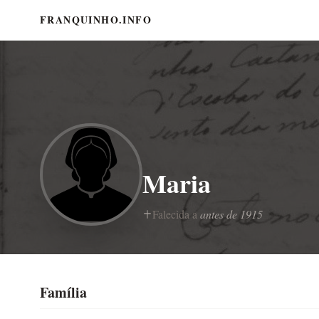
FRANQUINHO.INFO
Maria
Falecida a
antes de 1915
Família