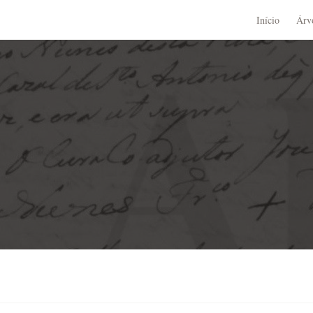
Início
Árv