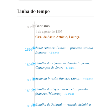
Linha do tempo
Baptismo
1805
1 de agosto de 1805
Casal de Santo António, Louriçal
Junot entra em Lisboa — primeira invasão
1807
francesa
(2 anos)
Batalha do Vimeiro — derrota francesa;
1808
Convenção de Sintra
(3 anos)
Segunda invasão francesa (Soult)
(4 anos)
1809
Batalha do Buçaco — terceira invasão
1810
francesa (Massena)
(5 anos)
Batalha de Sabugal — retirada definitiva
1811