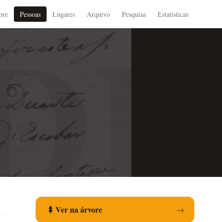
ore
Pessoas
Lugares
Arquivo
Pesquisa
Estatísticas
Ver na árvore
→