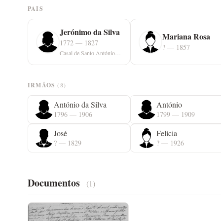
PAIS
Jerónimo da Silva
Mariana Rosa
1772 — 1827
? — 1857
Casal de Santo António, Louriçal
IRMÃOS
(8)
António da Silva
António
1796 — 1906
1799 — 1909
José
Felícia
? — 1829
? — 1926
Documentos
(1)