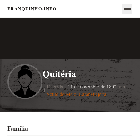
FRANQUINHO.INFO
Quitéria
Falecida a
11 de novembro de 1802,
em
Souto do Meio, Caranguejeira
Família