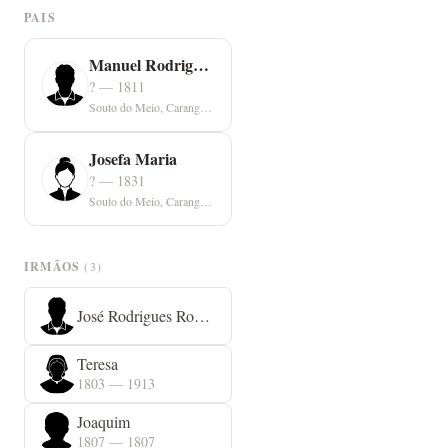
PAIS
Manuel Rodrigues Romeiro
? — 1811
Souto do Meio, Caranguejeira
Josefa Maria
? — 1831
Souto do Meio, Caranguejeira
IRMÃOS
(3)
José Rodrigues Romeiro
Teresa
1803 — 1913
Joaquim
1807 — 1807