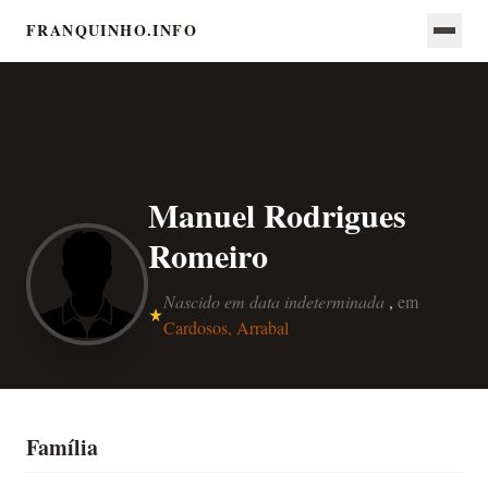
FRANQUINHO.INFO
Manuel Rodrigues
Romeiro
Nascido em data indeterminada
,
em
Cardosos, Arrabal
Família