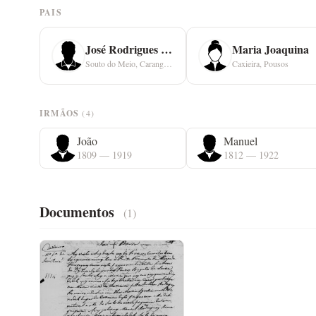
PAIS
José Rodrigues Romeiro
Maria Joaquina
Souto do Meio, Caranguejeira
Caxieira, Pousos
IRMÃOS
(4)
João
Manuel
1809 — 1919
1812 — 1922
Documentos
(1)