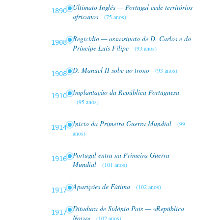
Ultimato Inglês — Portugal cede territórios
1890
africanos
(75 anos)
Regicídio — assassinato de D. Carlos e do
1908
Príncipe Luís Filipe
(93 anos)
D. Manuel II sobe ao trono
(93 anos)
1908
Implantação da República Portuguesa
1910
(95 anos)
Início da Primeira Guerra Mundial
(99
1914
anos)
Portugal entra na Primeira Guerra
1916
Mundial
(101 anos)
Aparições de Fátima
(102 anos)
1917
Ditadura de Sidónio Pais — «República
1917
Nova»
(102 anos)