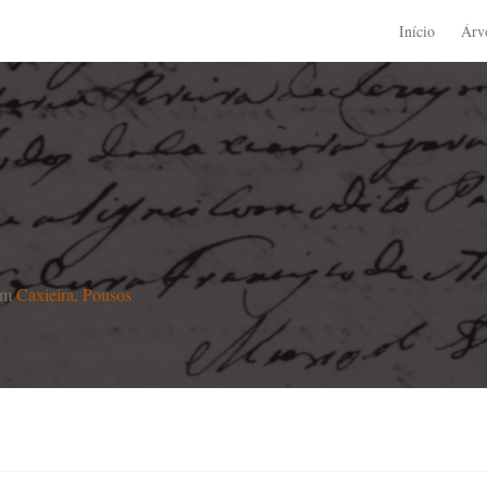
Início
Árv
em
Caxieira, Pousos