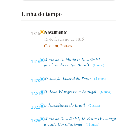
Linha do tempo
Nascimento
1815
15 de fevereiro de 1815
Caxieira, Pousos
Morte de D. Maria I; D. João VI
1816
proclamado rei (no Brasil)
(1 anos)
Revolução Liberal do Porto
(5 anos)
1820
D. João VI regressa a Portugal
(6 anos)
1821
Independência do Brasil
(7 anos)
1822
Morte de D. João VI; D. Pedro IV outorga
1826
a Carta Constitucional
(11 anos)