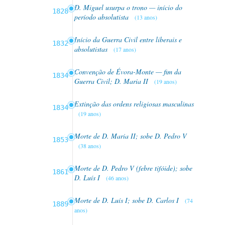
D. Miguel usurpa o trono — início do
1828
período absolutista
(13 anos)
Início da Guerra Civil entre liberais e
1832
absolutistas
(17 anos)
Convenção de Évora-Monte — fim da
1834
Guerra Civil; D. Maria II
(19 anos)
Extinção das ordens religiosas masculinas
1834
(19 anos)
Morte de D. Maria II; sobe D. Pedro V
1853
(38 anos)
Morte de D. Pedro V (febre tifóide); sobe
1861
D. Luís I
(46 anos)
Morte de D. Luís I; sobe D. Carlos I
(74
1889
anos)