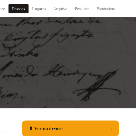
ore
Pessoas
Lugares
Arquivo
Pesquisa
Estatísticas
Ver na árvore
→