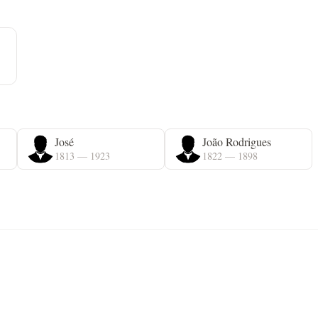
José
João Rodrigues
1813 — 1923
1822 — 1898