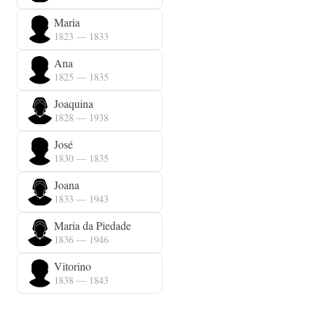
Maria
1823 — 1833
Ana
1825 — 1835
Joaquina
1828 — 1938
José
1830 — 1835
Joana
1833 — 1943
Maria da Piedade
1836 — 1946
Vitorino
1838 — 1843