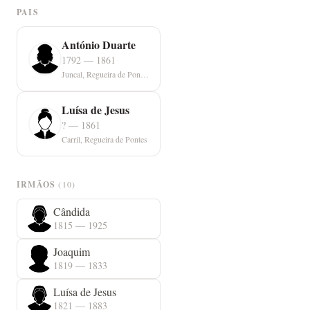
PAIS
António Duarte
1792 — 1861
Juncal, Regueira de Pontes
Luísa de Jesus
? — 1861
Carril, Regueira de Pontes
IRMÃOS
(10)
Cândida
1815 — 1925
Joaquim
1819 — 1833
Luísa de Jesus
1821 — 1883