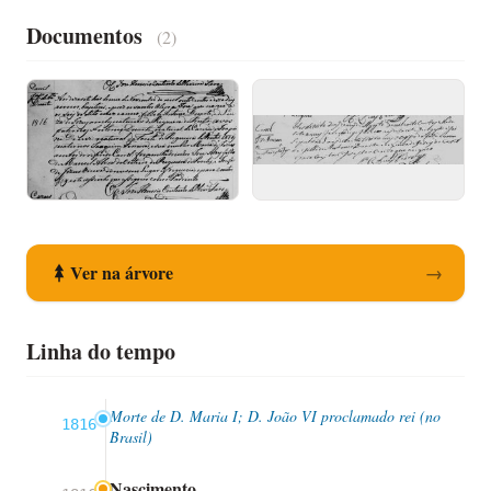
Documentos
(2)
Registo de Nascimento
Registo de Óbito
Ver na árvore
→
Linha do tempo
Morte de D. Maria I; D. João VI proclamado rei (no
1816
Brasil)
Nascimento