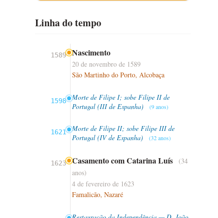
Linha do tempo
Nascimento
1589
20 de novembro de 1589
São Martinho do Porto, Alcobaça
Morte de Filipe I; sobe Filipe II de
1598
Portugal (III de Espanha)
(9 anos)
Morte de Filipe II; sobe Filipe III de
1621
Portugal (IV de Espanha)
(32 anos)
Casamento com Catarina Luís
(34
1623
anos)
4 de fevereiro de 1623
Famalicão, Nazaré
Restauração da Independência — D. João