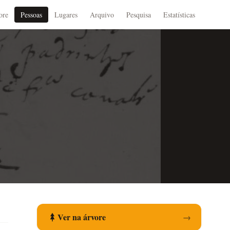
ore
Pessoas
Lugares
Arquivo
Pesquisa
Estatísticas
Ver na árvore
→