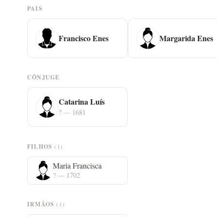
PAIS
Francisco Enes
Margarida Enes
CÔNJUGE
Catarina Luís
? — 1681
FILHOS
(1)
Maria Francisca
? — 1702
IRMÃOS
(1)