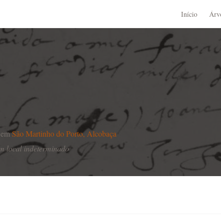
Início
Árv
,
em
São Martinho do Porto, Alcobaça
m local indeterminado