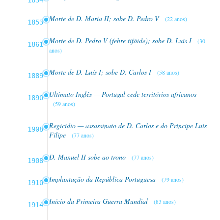
1834
Morte de D. Maria II; sobe D. Pedro V
(22 anos)
1853
Morte de D. Pedro V (febre tifóide); sobe D. Luís I
(30
1861
anos)
Morte de D. Luís I; sobe D. Carlos I
(58 anos)
1889
Ultimato Inglês — Portugal cede territórios africanos
1890
(59 anos)
Regicídio — assassinato de D. Carlos e do Príncipe Luís
1908
Filipe
(77 anos)
D. Manuel II sobe ao trono
(77 anos)
1908
Implantação da República Portuguesa
(79 anos)
1910
Início da Primeira Guerra Mundial
(83 anos)
1914