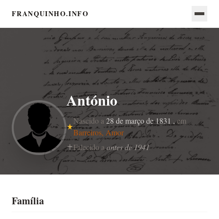
FRANQUINHO.INFO
António
Nascido a
28 de março de 1831 ,
em
Barreiros, Amor
Falecido a
antes de 1941
Família