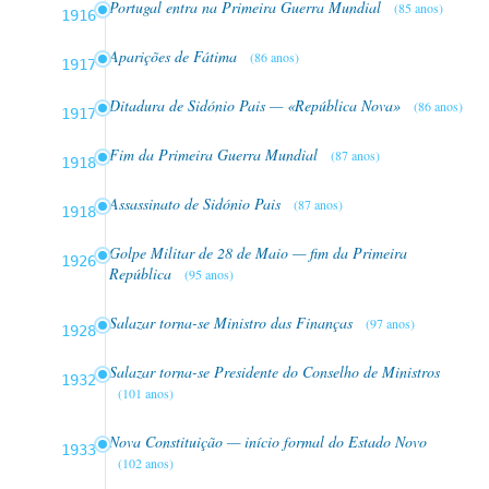
Portugal entra na Primeira Guerra Mundial
(85 anos)
1916
Aparições de Fátima
(86 anos)
1917
Ditadura de Sidónio Pais — «República Nova»
(86 anos)
1917
Fim da Primeira Guerra Mundial
(87 anos)
1918
Assassinato de Sidónio Pais
(87 anos)
1918
Golpe Militar de 28 de Maio — fim da Primeira
1926
República
(95 anos)
Salazar torna-se Ministro das Finanças
(97 anos)
1928
Salazar torna-se Presidente do Conselho de Ministros
1932
(101 anos)
Nova Constituição — início formal do Estado Novo
1933
(102 anos)