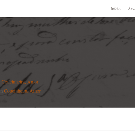
Início
Árv
m
Coucinheira, Amor
em
Coucinheira, Amor