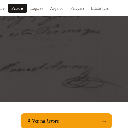
ore
Pessoas
Lugares
Arquivo
Pesquisa
Estatísticas
Ver na árvore
→