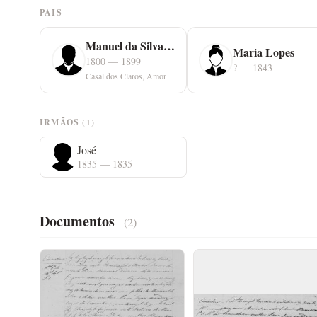
PAIS
Manuel da Silva Ferreiro
Maria Lopes
1800 — 1899
? — 1843
Casal dos Claros, Amor
IRMÃOS
(1)
José
1835 — 1835
Documentos
(2)