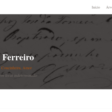
Início
Árv
 Ferreiro
m
Coucinheira, Amor
em local indeterminado