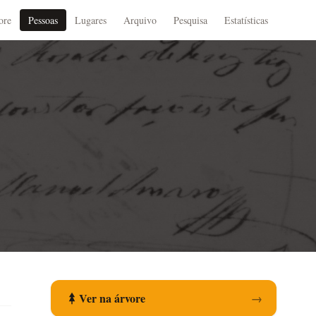
ore
Pessoas
Lugares
Arquivo
Pesquisa
Estatísticas
Ver na árvore
→