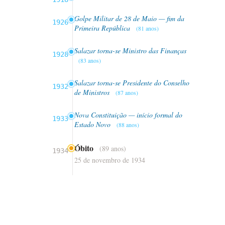
Golpe Militar de 28 de Maio — fim da
1926
Primeira República
(81 anos)
Salazar torna-se Ministro das Finanças
1928
(83 anos)
Salazar torna-se Presidente do Conselho
1932
de Ministros
(87 anos)
Nova Constituição — início formal do
1933
Estado Novo
(88 anos)
Óbito
(89 anos)
1934
25 de novembro de 1934