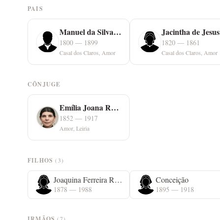
PAIS
Manuel da Silva Ferreiro
Jacintha de Jesus
1800 — 1899
1820 — 1861
Casal dos Claros, Amor
Casal dos Claros, Amor
CÔNJUGE
Emília Joana Rainha
1852 — 1917
Amor, Leiria
FILHOS
(3)
Joaquina Ferreira Rainha
Conceição
1878 — 1988
1895 — 1918
IRMÃOS
(7)