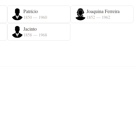
Patrício
Joaquina Ferreira
1850 — 1960
1852 — 1962
Jacinto
1858 — 1968