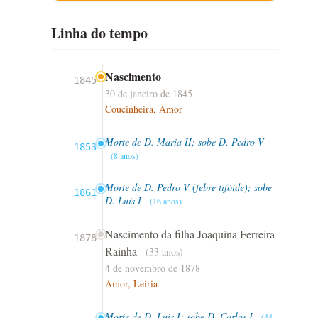
Linha do tempo
Nascimento
1845
30 de janeiro de 1845
Coucinheira, Amor
Morte de D. Maria II; sobe D. Pedro V
1853
(8 anos)
Morte de D. Pedro V (febre tifóide); sobe
1861
D. Luís I
(16 anos)
Nascimento da filha Joaquina Ferreira
1878
Rainha
(33 anos)
4 de novembro de 1878
Amor, Leiria
Morte de D. Luís I; sobe D. Carlos I
(44