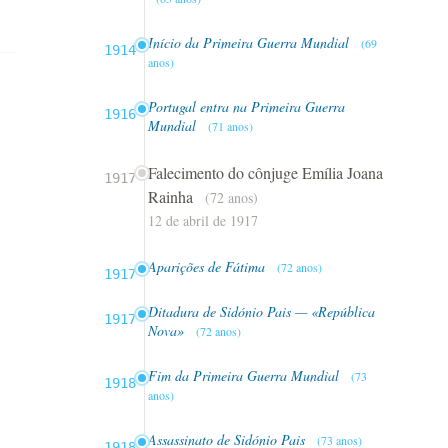
Início da Primeira Guerra Mundial
(69
1914
anos)
Portugal entra na Primeira Guerra
1916
Mundial
(71 anos)
Falecimento do cônjuge Emília Joana
1917
Rainha
(72 anos)
12 de abril de 1917
Aparições de Fátima
(72 anos)
1917
Ditadura de Sidónio Pais — «República
1917
Nova»
(72 anos)
Fim da Primeira Guerra Mundial
(73
1918
anos)
Assassinato de Sidónio Pais
(73 anos)
1918