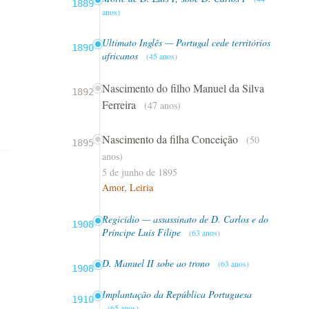
1889
anos)
Ultimato Inglês — Portugal cede territórios
1890
africanos
(45 anos)
Nascimento do filho Manuel da Silva
1892
Ferreira
(47 anos)
Nascimento da filha Conceição
(50
1895
anos)
5 de junho de 1895
Amor, Leiria
Regicídio — assassinato de D. Carlos e do
1908
Príncipe Luís Filipe
(63 anos)
D. Manuel II sobe ao trono
(63 anos)
1908
Implantação da República Portuguesa
1910
(65 anos)