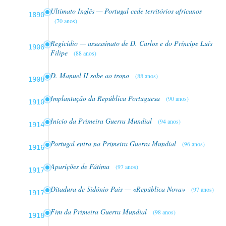
Ultimato Inglês — Portugal cede territórios africanos
1890
(70 anos)
Regicídio — assassinato de D. Carlos e do Príncipe Luís
1908
Filipe
(88 anos)
D. Manuel II sobe ao trono
(88 anos)
1908
Implantação da República Portuguesa
(90 anos)
1910
Início da Primeira Guerra Mundial
(94 anos)
1914
Portugal entra na Primeira Guerra Mundial
(96 anos)
1916
Aparições de Fátima
(97 anos)
1917
Ditadura de Sidónio Pais — «República Nova»
(97 anos)
1917
Fim da Primeira Guerra Mundial
(98 anos)
1918