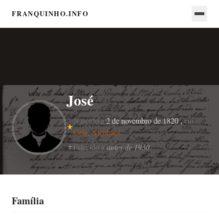
FRANQUINHO.INFO
José
Nascido a
2 de novembro de 1820 ,
em
Cela, Alcobaça
Falecido a
antes de 1930
Família