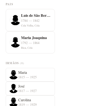
PAIS
Luis de São Bernardo
1784 — 1842
Cela Velha, Cela
Maria Joaquina
1792 — 1864
Bica, Cela
IRMÃOS
(8)
Maria
1815 — 1925
José
1817 — 1927
Carolina
1819 — 1929