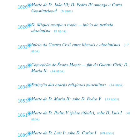
Morte de D. João VI; D. Pedro IV outorga a Carta
1826
Constitucional
(6 anos)
D. Miguel usurpa o trono — início do período
1828
absolutista
(8 anos)
Início da Guerra Civil entre liberais e absolutistas
(12
1832
anos)
Convenção de Évora-Monte — fim da Guerra Civil; D.
1834
Maria II
(14 anos)
Extinção das ordens religiosas masculinas
(14 anos)
1834
Morte de D. Maria II; sobe D. Pedro V
(33 anos)
1853
Morte de D. Pedro V (febre tifóide); sobe D. Luís I
(41
1861
anos)
Morte de D. Luís I; sobe D. Carlos I
(69 anos)
1889