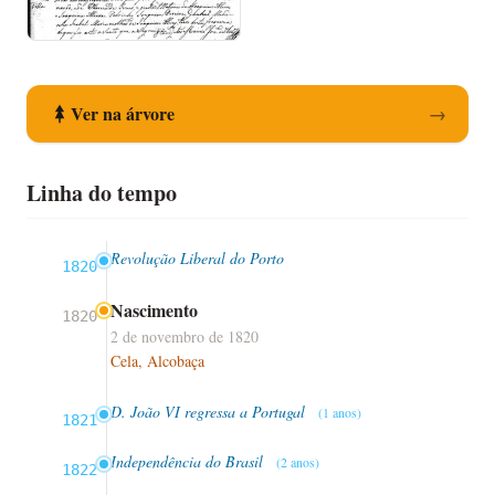
Registo de Nascimento
Ver na árvore
→
Linha do tempo
Revolução Liberal do Porto
1820
Nascimento
1820
2 de novembro de 1820
Cela, Alcobaça
D. João VI regressa a Portugal
(1 anos)
1821
Independência do Brasil
(2 anos)
1822