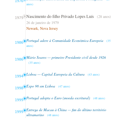
1976
anos)
Nascimento do filho Privado Lopes Luís
(28 anos)
1979
26 de janeiro de 1979
Newark, Nova Jersey
Portugal adere à Comunidade Económica Europeia
(35
1986
anos)
Mário Soares — primeiro Presidente civil desde 1926
1986
(35 anos)
Lisboa — Capital Europeia da Cultura
(43 anos)
1994
Expo 98 em Lisboa
(47 anos)
1998
Portugal adopta o Euro (moeda escritural)
(48 anos)
1999
Entrega de Macau à China — fim do último território
1999
ultramarino
(48 anos)