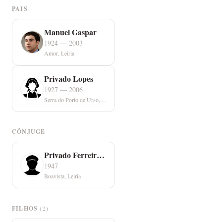
PAIS
Manuel Gaspar
1924 — 2003
Amor, Leiria
Privado Lopes
1927 — 2006
Serra do Porto de Urso, Monte Real
CÔNJUGE
Privado Ferreira Luís
1947
Boavista, Leiria
FILHOS
(2)