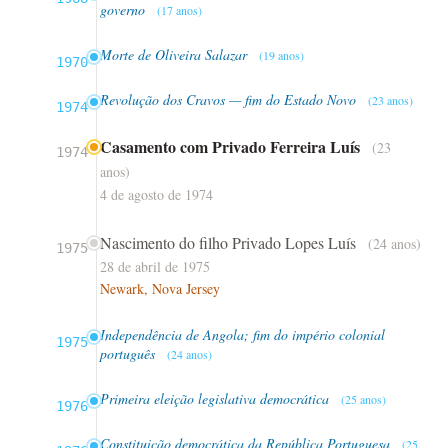
governo
(17 anos)
Morte de Oliveira Salazar
(19 anos)
1970
Revolução dos Cravos — fim do Estado Novo
(23 anos)
1974
Casamento com Privado Ferreira Luís
(23
1974
anos)
4 de agosto de 1974
Nascimento do filho Privado Lopes Luís
(24 anos)
1975
28 de abril de 1975
Newark, Nova Jersey
Independência de Angola; fim do império colonial
1975
português
(24 anos)
Primeira eleição legislativa democrática
(25 anos)
1976
Constituição democrática da República Portuguesa
(25