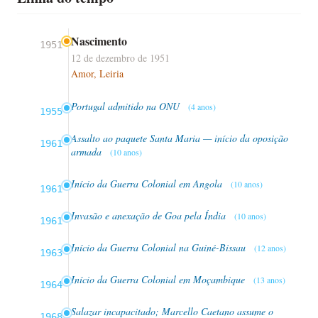
Nascimento
1951
12 de dezembro de 1951
Amor, Leiria
Portugal admitido na ONU
(4 anos)
1955
Assalto ao paquete Santa Maria — início da oposição
1961
armada
(10 anos)
Início da Guerra Colonial em Angola
(10 anos)
1961
Invasão e anexação de Goa pela Índia
(10 anos)
1961
Início da Guerra Colonial na Guiné-Bissau
(12 anos)
1963
Início da Guerra Colonial em Moçambique
(13 anos)
1964
Salazar incapacitado; Marcello Caetano assume o
1968