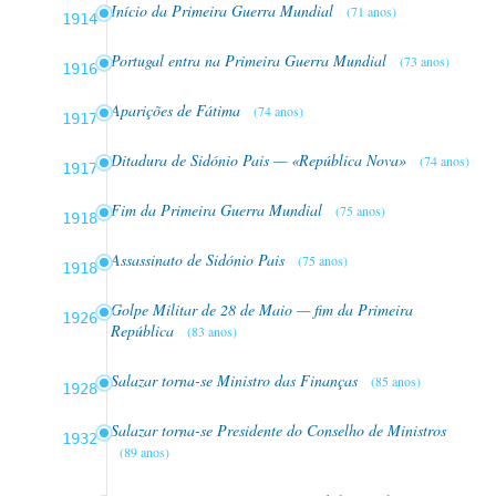
Início da Primeira Guerra Mundial
(71 anos)
1914
Portugal entra na Primeira Guerra Mundial
(73 anos)
1916
Aparições de Fátima
(74 anos)
1917
Ditadura de Sidónio Pais — «República Nova»
(74 anos)
1917
Fim da Primeira Guerra Mundial
(75 anos)
1918
Assassinato de Sidónio Pais
(75 anos)
1918
Golpe Militar de 28 de Maio — fim da Primeira
1926
República
(83 anos)
Salazar torna-se Ministro das Finanças
(85 anos)
1928
Salazar torna-se Presidente do Conselho de Ministros
1932
(89 anos)