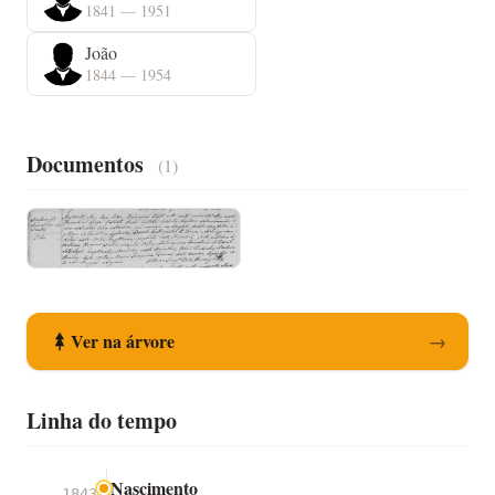
1841 — 1951
João
1844 — 1954
Documentos
(1)
Registo de Nascimento
Ver na árvore
→
Linha do tempo
Nascimento
1843