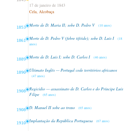
17 de janeiro de 1843
Cela, Alcobaça
Morte de D. Maria II; sobe D. Pedro V
(10 anos)
1853
Morte de D. Pedro V (febre tifóide); sobe D. Luís I
(18
1861
anos)
Morte de D. Luís I; sobe D. Carlos I
(46 anos)
1889
Ultimato Inglês — Portugal cede territórios africanos
1890
(47 anos)
Regicídio — assassinato de D. Carlos e do Príncipe Luís
1908
Filipe
(65 anos)
D. Manuel II sobe ao trono
(65 anos)
1908
Implantação da República Portuguesa
(67 anos)
1910