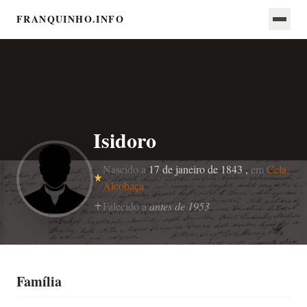
FRANQUINHO.INFO
Isidoro
Nascido a
17 de janeiro de 1843 ,
em
Cela,
Alcobaça
Falecido a
antes de 1953
Família