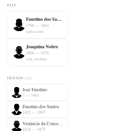
PAIS
Faustino dos Santos
1796 — 1862
Leiria, Leiria
Joaquina Nobre
1800 — 1878
Cela, Alcobaça
IRMÃOS
(12)
José Faustino
? — 1903
Faustino dos Santos
1822 — 1893
Venância da Conceição
1824 — 1875