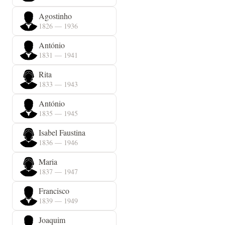
Agostinho
1826 — 1936
António
1831 — 1941
Rita
1833 — 1943
António
1835 — 1945
Isabel Faustina
1836 — 1946
Maria
1837 — 1947
Francisco
1839 — 1949
Joaquim