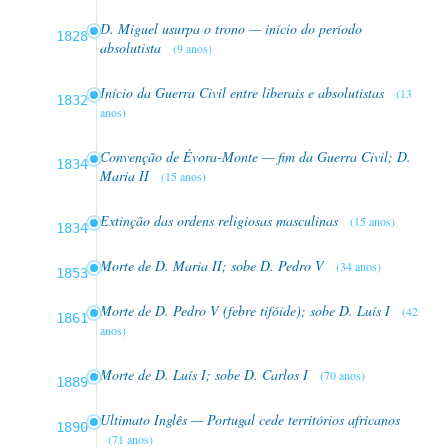
D. Miguel usurpa o trono — início do período
1828
absolutista
(9 anos)
Início da Guerra Civil entre liberais e absolutistas
(13
1832
anos)
Convenção de Évora-Monte — fim da Guerra Civil; D.
1834
Maria II
(15 anos)
Extinção das ordens religiosas masculinas
(15 anos)
1834
Morte de D. Maria II; sobe D. Pedro V
(34 anos)
1853
Morte de D. Pedro V (febre tifóide); sobe D. Luís I
(42
1861
anos)
Morte de D. Luís I; sobe D. Carlos I
(70 anos)
1889
Ultimato Inglês — Portugal cede territórios africanos
1890
(71 anos)