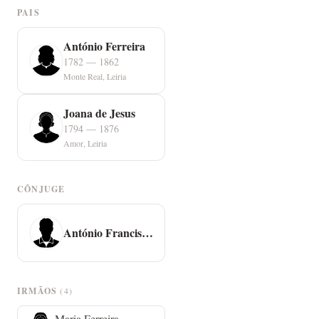
PAIS
António Ferreira
1782 — 1862
Monte Real, Leiria
Joana de Jesus
1794 — 1876
Amor, Leiria
CÔNJUGE
António Francisco dos Rios
IRMÃOS
(4)
Maria Ferreira