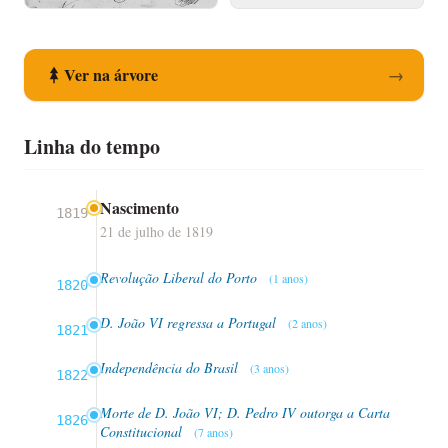
Registo de Nascimento
Registo de Óbito
Ver na árvore
→
Linha do tempo
Nascimento
1819
21 de julho de 1819
Revolução Liberal do Porto
(1 anos)
1820
D. João VI regressa a Portugal
(2 anos)
1821
Independência do Brasil
(3 anos)
1822
Morte de D. João VI; D. Pedro IV outorga a Carta
1826
Constitucional
(7 anos)