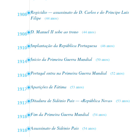
Regicídio — assassinato de D. Carlos e do Príncipe Luís
1908
Filipe
(44 anos)
D. Manuel II sobe ao trono
(44 anos)
1908
Implantação da República Portuguesa
(46 anos)
1910
Início da Primeira Guerra Mundial
(50 anos)
1914
Portugal entra na Primeira Guerra Mundial
(52 anos)
1916
Aparições de Fátima
(53 anos)
1917
Ditadura de Sidónio Pais — «República Nova»
(53 anos)
1917
Fim da Primeira Guerra Mundial
(54 anos)
1918
Assassinato de Sidónio Pais
(54 anos)
1918