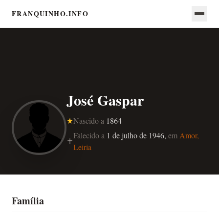
FRANQUINHO.INFO
José Gaspar
Nascido a
1864
Falecido a
1 de julho de 1946,
em
Amor,
Leiria
Família