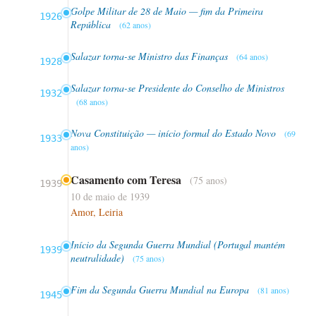
Golpe Militar de 28 de Maio — fim da Primeira
1926
República
(62 anos)
Salazar torna-se Ministro das Finanças
(64 anos)
1928
Salazar torna-se Presidente do Conselho de Ministros
1932
(68 anos)
Nova Constituição — início formal do Estado Novo
(69
1933
anos)
Casamento com Teresa
(75 anos)
1939
10 de maio de 1939
Amor, Leiria
Início da Segunda Guerra Mundial (Portugal mantém
1939
neutralidade)
(75 anos)
Fim da Segunda Guerra Mundial na Europa
(81 anos)
1945