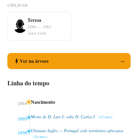
CÔNJUGE
Teresa
1880 — 1961
Amor, Leiria
Ver na árvore
→
Linha do tempo
Nascimento
1864
Morte de D. Luís I; sobe D. Carlos I
(25 anos)
1889
Ultimato Inglês — Portugal cede territórios africanos
1890
(26 anos)