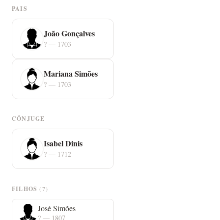
PAIS
João Gonçalves
? — 1703
Mariana Simões
? — 1703
CÔNJUGE
Isabel Dinis
? — 1712
FILHOS
(7)
José Simões
? — 1807