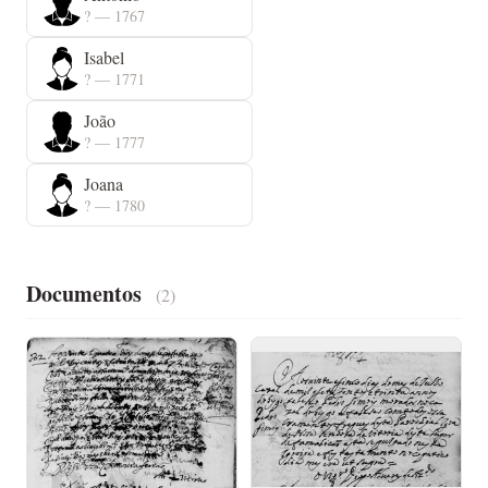
? — 1767
Isabel
? — 1771
João
? — 1777
Joana
? — 1780
Documentos
(2)