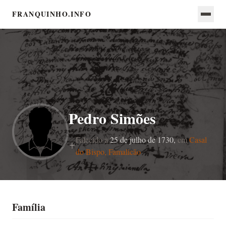
FRANQUINHO.INFO
Pedro Simões
Falecido a
25 de julho de 1730,
em
Casal
do Bispo, Famalicão
Família