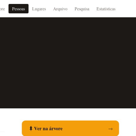
ore
Pessoas
Lugares
Arquivo
Pesquisa
Estatísticas
Ver na árvore
→