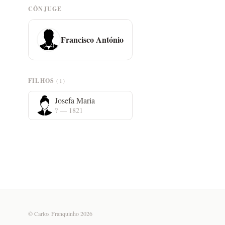
CÔNJUGE
Francisco António
FILHOS
(1)
Josefa Maria
? — 1821
© Carlos Franquinho 2026