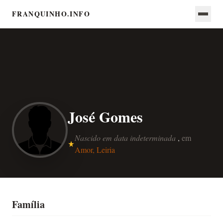
FRANQUINHO.INFO
José Gomes
Nascido em data indeterminada
,
em
Amor, Leiria
Família