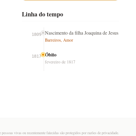
Linha do tempo
Nascimento da filha Joaquina de Jesus
1809
Barreiros, Amor
Óbito
1817
fevereiro de 1817
 pessoas vivas ou recentemente falecidas são protegidos por razões de privacidade.