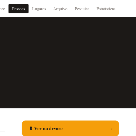
ore
Pessoas
Lugares
Arquivo
Pesquisa
Estatísticas
Ver na árvore
→