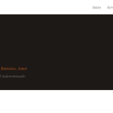
Início
Árv
m
Barreiros, Amor
l indeterminado