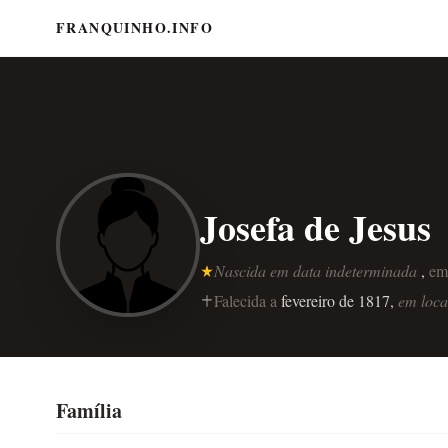
FRANQUINHO.INFO
Josefa de Jesus
Nascida em data indeterminada
,
e
Falecida a
fevereiro de 1817,
em loca
Família