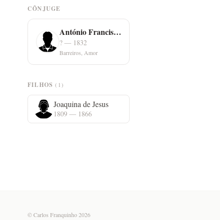
CÔNJUGE
António Francisco Serrano
? — 1832
Barreiros, Amor
FILHOS
(1)
Joaquina de Jesus
1809 — 1866
© Carlos Franquinho 2026