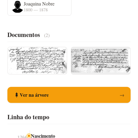
Joaquina Nobre
1800 — 1878
Documentos
(2)
Registo de Nascimento
Registo de Óbito
Ver na árvore
→
Linha do tempo
Nascimento
1766