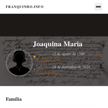
FRANQUINHO.INFO
Joaquina Maria
Nascida a
12 de agosto de 1766 ,
em
Casal
da Galega, Cela
Falecida a
28 de dezembro de 1824,
em
Cela, Alcobaça
Família