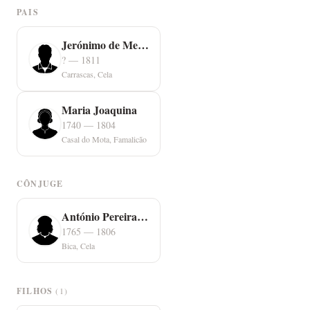
PAIS
Jerónimo de Mendonça
? — 1811
Carrascas, Cela
Maria Joaquina
1740 — 1804
Casal do Mota, Famalicão
CÔNJUGE
António Pereira Nobre
1765 — 1806
Bica, Cela
FILHOS
(1)