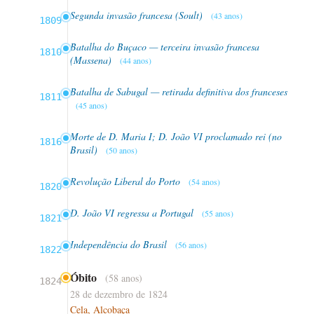
Segunda invasão francesa (Soult)
(43 anos)
1809
Batalha do Buçaco — terceira invasão francesa
1810
(Massena)
(44 anos)
Batalha de Sabugal — retirada definitiva dos franceses
1811
(45 anos)
Morte de D. Maria I; D. João VI proclamado rei (no
1816
Brasil)
(50 anos)
Revolução Liberal do Porto
(54 anos)
1820
D. João VI regressa a Portugal
(55 anos)
1821
Independência do Brasil
(56 anos)
1822
Óbito
(58 anos)
1824
28 de dezembro de 1824
Cela, Alcobaça