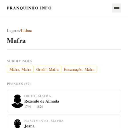
FRANQUINHO.INFO
Lugares
/
Lisboa
Mafra
SUBDIVISOES
Mafra, Mafra
Gradil, Mafra
Encarnação, Mafra
PESSOAS (27)
OBITO · MAFRA
Rozendo de Almada
1746 — 1826
NASCIMENTO · MAFRA
Joana