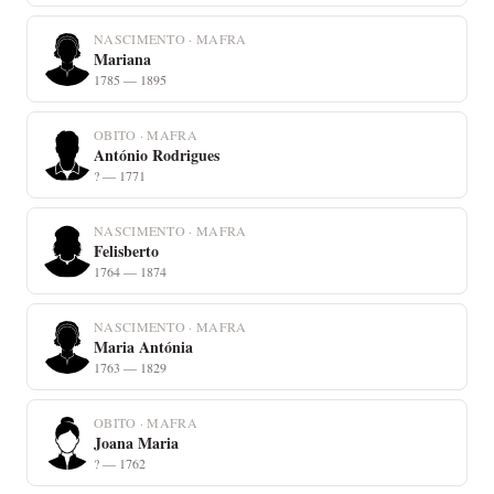
NASCIMENTO · MAFRA
Mariana
1785 — 1895
OBITO · MAFRA
António Rodrigues
? — 1771
NASCIMENTO · MAFRA
Felisberto
1764 — 1874
NASCIMENTO · MAFRA
Maria Antónia
1763 — 1829
OBITO · MAFRA
Joana Maria
? — 1762