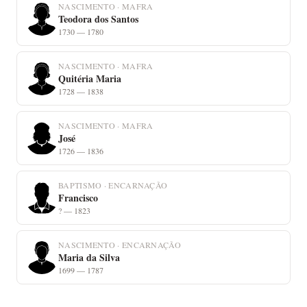
NASCIMENTO · MAFRA
Teodora dos Santos
1730 — 1780
NASCIMENTO · MAFRA
Quitéria Maria
1728 — 1838
NASCIMENTO · MAFRA
José
1726 — 1836
BAPTISMO · ENCARNAÇÃO
Francisco
? — 1823
NASCIMENTO · ENCARNAÇÃO
Maria da Silva
1699 — 1787