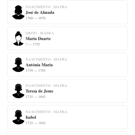
NASCIMENTO · MAFRA
José de Almada
1760 — 1870
OBITO · MAFRA
Maria Duarte
? — 1755
NASCIMENTO · MAFRA
Antónia Maria
1739 — 1765
NASCIMENTO · MAFRA
Teresa de Jesus
1735 — 1845
NASCIMENTO · MAFRA
Isabel
1732 — 1842