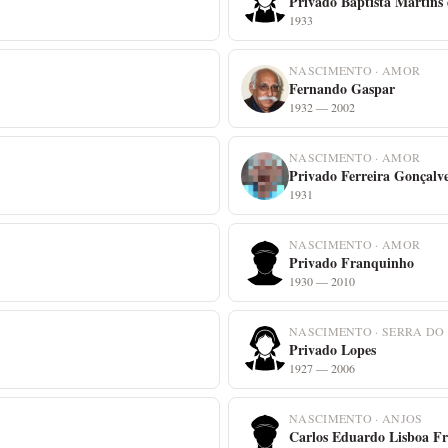
Privado Baptista Martins 
1933
NASCIMENTO · AMOR
Fernando Gaspar
1932 — 2002
NASCIMENTO · AMOR
Privado Ferreira Gonçalv
1931
NASCIMENTO · AMOR
Privado Franquinho
1930 — 2010
NASCIMENTO · SERRA DO
Privado Lopes
1927 — 2006
NASCIMENTO · ANJOS
Carlos Eduardo Lisboa Fr