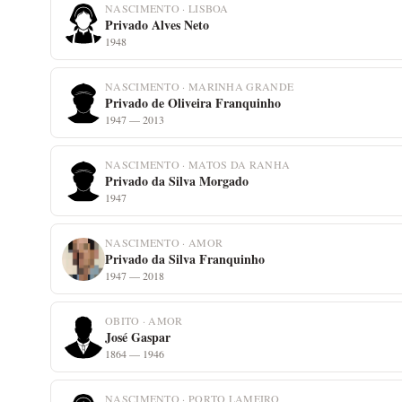
NASCIMENTO · LISBOA
Privado Alves Neto
1948
NASCIMENTO · MARINHA GRANDE
Privado de Oliveira Franquinho
1947 — 2013
NASCIMENTO · MATOS DA RANHA
Privado da Silva Morgado
1947
NASCIMENTO · AMOR
Privado da Silva Franquinho
1947 — 2018
OBITO · AMOR
José Gaspar
1864 — 1946
NASCIMENTO · PORTO LAMEIRO