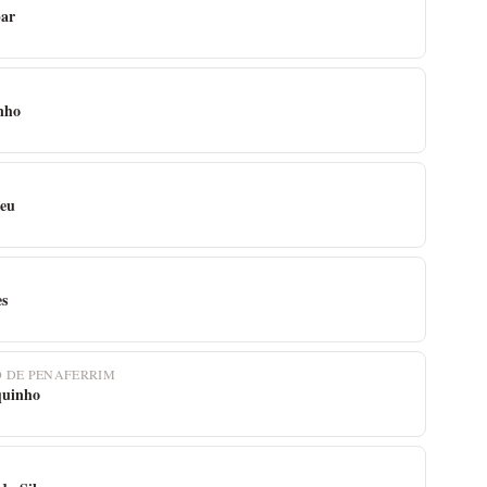
par
nho
reu
es
O DE PENAFERRIM
quinho