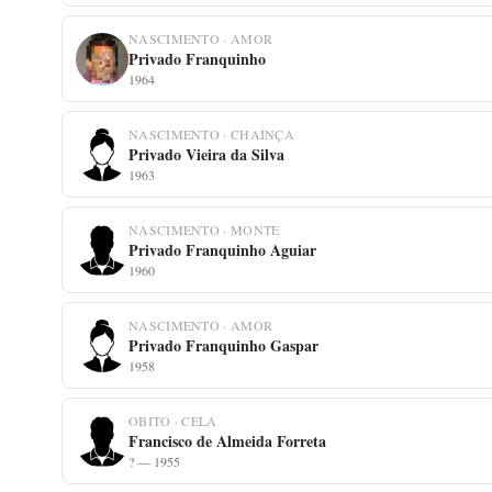
NASCIMENTO · AMOR
Privado Franquinho
1964
NASCIMENTO · CHAÍNÇA
Privado Vieira da Silva
1963
NASCIMENTO · MONTE
Privado Franquinho Aguiar
1960
NASCIMENTO · AMOR
Privado Franquinho Gaspar
1958
OBITO · CELA
Francisco de Almeida Forreta
? — 1955