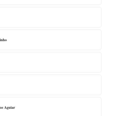
inho
ho Aguiar