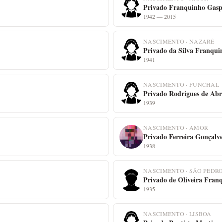
Privado Franquinho Gas
1942 — 2015
NASCIMENTO · NAZARÉ
Privado da Silva Franqui
1941
NASCIMENTO · FUNCHAL
Privado Rodrigues de Ab
1939
NASCIMENTO · AMOR
Privado Ferreira Gonçalv
1938
NASCIMENTO · SÃO PEDR
Privado de Oliveira Fran
1935
NASCIMENTO · LISBOA