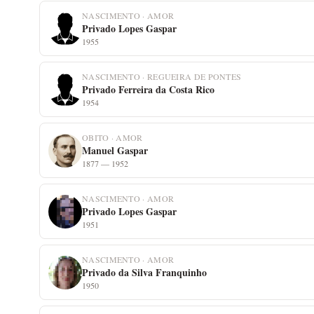
NASCIMENTO · AMOR
Privado Lopes Gaspar
1955
NASCIMENTO · REGUEIRA DE PONTES
Privado Ferreira da Costa Rico
1954
OBITO · AMOR
Manuel Gaspar
1877 — 1952
NASCIMENTO · AMOR
Privado Lopes Gaspar
1951
NASCIMENTO · AMOR
Privado da Silva Franquinho
1950