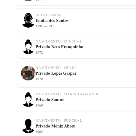
OBITO · AMOR
Emília dos Santos
1895 — 1973
NASCIMENTO · FUNCHAL
Privado Neto Franquinho
1972
NASCIMENTO · LEIRIA
Privado Lopes Gaspar
1970
NASCIMENTO · MARINHA GRANDE
Privado Santos
1969
NASCIMENTO · FUNCHAL
Privado Moniz Abreu
1965