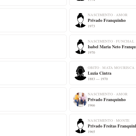
NASCIMENTO · AMOR
Privado Franquinho
1973
NASCIMENTO · FUNCHAL
Isabel Maria Neto Franqu
1970
OBITO · MATA MOURISCA
Luzia Cintra
1883 — 1970
NASCIMENTO · AMOR
Privado Franquinho
1966
NASCIMENTO · MONTE
Privado Freitas Franquin
1965