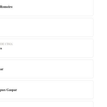
 Romeiro
 DE CIMA
es
par
ques Gaspar