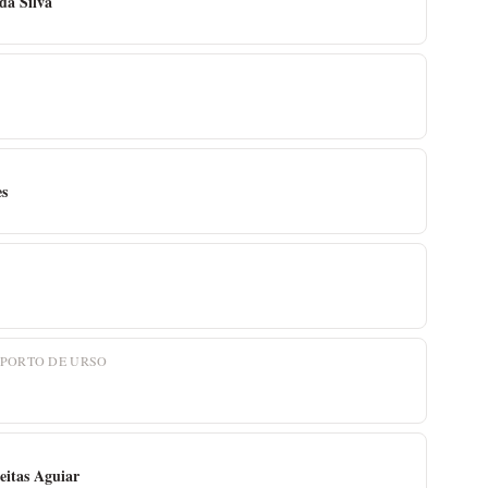
da Silva
es
 PORTO DE URSO
eitas Aguiar