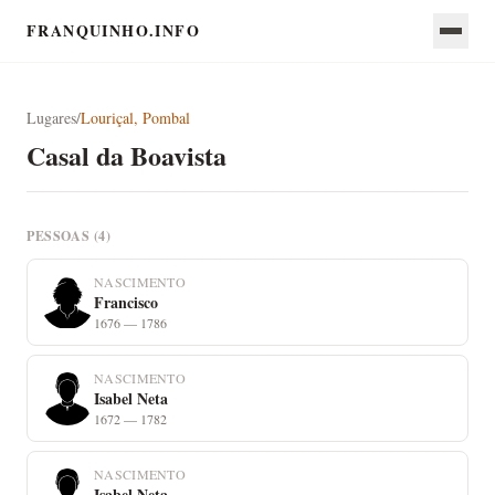
FRANQUINHO.INFO
Lugares
/
Louriçal, Pombal
Casal da Boavista
PESSOAS (4)
NASCIMENTO
Francisco
1676 — 1786
NASCIMENTO
Isabel Neta
1672 — 1782
NASCIMENTO
Isabel Neta