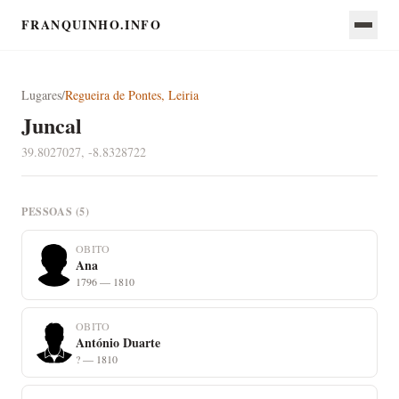
FRANQUINHO.INFO
Lugares
/
Regueira de Pontes, Leiria
Juncal
39.8027027, -8.8328722
PESSOAS (5)
OBITO
Ana
1796 — 1810
OBITO
António Duarte
? — 1810